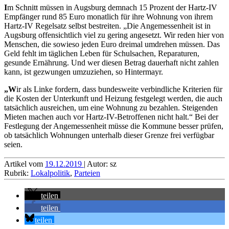
I
m Schnitt müssen in Augsburg demnach 15 Prozent der Hartz-IV
Empfänger rund 85 Euro monatlich für ihre Wohnung von ihrem
Hartz-IV Regelsatz selbst bestreiten. „Die Angemessenheit ist in
Augsburg offensichtlich viel zu gering angesetzt. Wir reden hier von
Menschen, die sowieso jeden Euro dreimal umdrehen müssen. Das
Geld fehlt im täglichen Leben für Schulsachen, Reparaturen,
gesunde Ernährung. Und wer diesen Betrag dauerhaft nicht zahlen
kann, ist gezwungen umzuziehen, so Hintermayr.
„W
ir als Linke fordern, dass bundesweite verbindliche Kriterien für
die Kosten der Unterkunft und Heizung festgelegt werden, die auch
tatsächlich ausreichen, um eine Wohnung zu bezahlen. Steigenden
Mieten machen auch vor Hartz-IV-Betroffenen nicht halt.“ Bei der
Festlegung der Angemessenheit müsse die Kommune besser prüfen,
ob tatsächlich Wohnungen unterhalb dieser Grenze frei verfügbar
seien.
Artikel vom
19.12.2019
| Autor: sz
Rubrik:
Lokalpolitik
,
Parteien
teilen
teilen
teilen