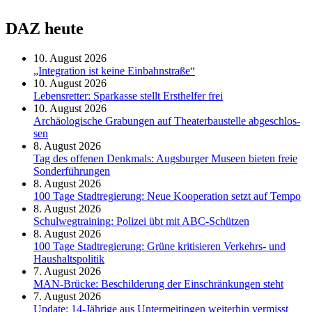
DAZ heute
10. August 2026
„Integration ist keine Einbahnstraße“
10. August 2026
Le­bens­ret­ter: Spar­kas­se stellt Erst­hel­fer frei
10. August 2026
Ar­chäo­lo­gi­sche Gra­bun­gen auf Thea­ter­bau­stel­le ab­ge­schlos­
sen
8. August 2026
Tag des offenen Denkmals: Augsburger Museen bieten freie
Sonderführungen
8. August 2026
100 Tage Stadtregierung: Neue Kooperation setzt auf Tempo
8. August 2026
Schul­weg­trai­ning: Poli­zei übt mit ABC-Schüt­zen
8. August 2026
100 Tage Stadtregierung: Grüne kritisieren Verkehrs- und
Haushaltspolitik
7. August 2026
MAN-Brücke: Beschilderung der Einschränkungen steht
7. August 2026
Update: 14-Jährige aus Untermeitingen weiterhin vermisst