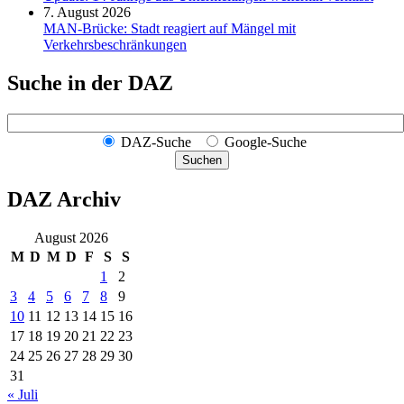
7. August 2026
MAN-Brücke: Stadt reagiert auf Mängel mit
Verkehrsbeschränkungen
Suche in der DAZ
DAZ-Suche
Google-Suche
Suchen
DAZ Archiv
August 2026
M
D
M
D
F
S
S
1
2
3
4
5
6
7
8
9
10
11
12
13
14
15
16
17
18
19
20
21
22
23
24
25
26
27
28
29
30
31
« Juli