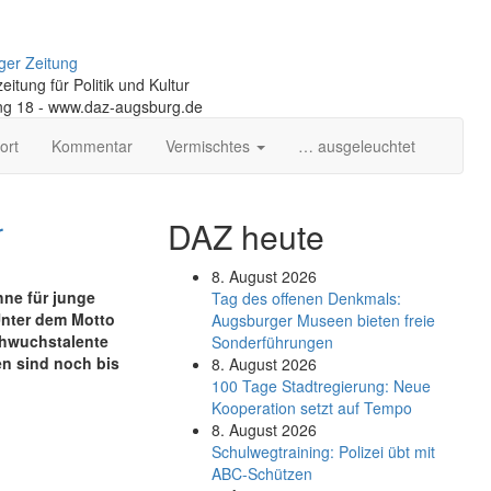
ger Zeitung
itung für Politik und Kultur
ng 18 - www.daz-augsburg.de
ort
Kommentar
Vermischtes
… ausgeleuchtet
r
DAZ heute
8. August 2026
hne für junge
Tag des offenen Denkmals:
nter dem Motto
Augsburger Museen bieten freie
chwuchstalente
Sonderführungen
n sind noch bis
8. August 2026
100 Tage Stadtregierung: Neue
Kooperation setzt auf Tempo
8. August 2026
Schul­weg­trai­ning: Poli­zei übt mit
ABC-Schüt­zen