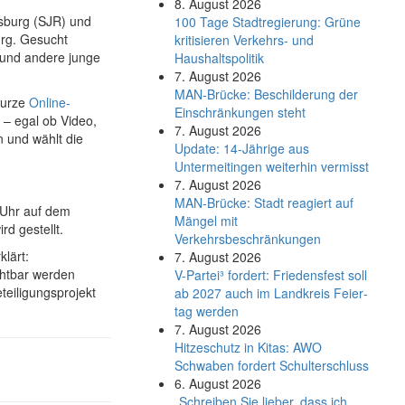
8. August 2026
sburg (SJR) und
100 Tage Stadtregierung: Grüne
urg. Gesucht
kritisieren Verkehrs- und
und andere junge
Haushaltspolitik
7. August 2026
MAN-Brücke: Beschilderung der
 kurze
Online-
Einschränkungen steht
– egal ob Video,
7. August 2026
n und wählt die
Update: 14-Jährige aus
Untermeitingen weiterhin vermisst
7. August 2026
MAN-Brücke: Stadt reagiert auf
 Uhr auf dem
Mängel mit
rd gestellt.
Verkehrsbeschränkungen
klärt:
7. August 2026
chtbar werden
V-Partei­³ fordert: Friedens­fest soll
teiligungsprojekt
ab 2027 auch im Land­kreis Feier­
tag werden
7. August 2026
Hitzeschutz in Kitas: AWO
Schwaben fordert Schulterschluss
6. August 2026
„Schreiben Sie lieber, dass ich