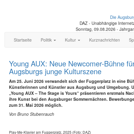
Die Augsbur
DAZ - Unabhängige Internetze
Sonntag, 09.08.2026 - Jahrga
Startseite
Politik
Kultur
Kurznachrichten
Sp
Young AUX: Neue Newcomer-Bühne fü
Augsburgs junge Kulturszene
Am 25. Juni 2026 verwandelt sich der Fuggerplatz in eine Bü
Künstlerinnen und Künstler aus Augsburg und Umgebung. U
„Young AUX – The Stage is Yours“ präsentieren erstmals Na
ihre Kunst bei den Augsburger Sommernächten. Bewerbunge
zum 31. Mai 2026 möglich.
Von Bruno Stubenrauch
Play-Me-Klavier am Fuggerplatz, 2025 (Foto: DAZ)