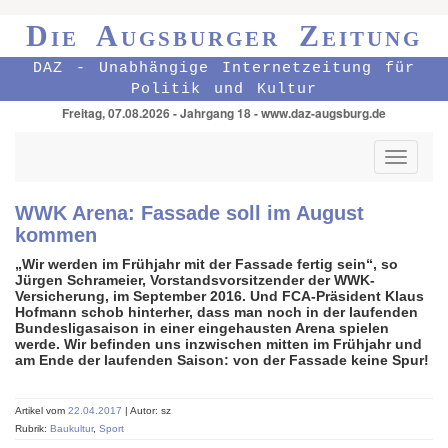
Die Augsburger Zeitung
DAZ - Unabhängige Internetzeitung für
Politik und Kultur
Freitag, 07.08.2026 - Jahrgang 18 - www.daz-augsburg.de
Toggle
navigati
WWK Arena: Fassade soll im August
kommen
„Wir werden im Frühjahr mit der Fassade fertig sein“, so
Jürgen Schrameier,
Vorstandsvorsitzender der WWK-
Versicherung, im September 2016. Und FCA-Präsident Klaus
Hofmann schob hinterher, dass man noch in der laufenden
Bundesligasaison in einer eingehausten Arena spielen
werde. Wir befinden uns inzwischen mitten im Frühjahr und
am Ende der laufenden Saison: von der Fassade keine Spur!
Artikel vom
22.04.2017
| Autor: sz
Rubrik:
Baukultur
,
Sport