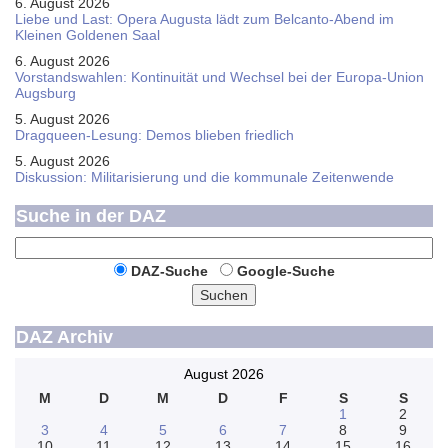
6. August 2026
Liebe und Last: Opera Augusta lädt zum Belcanto-Abend im
Kleinen Goldenen Saal
6. August 2026
Vorstandswahlen: Kontinuität und Wechsel bei der Europa-Union
Augsburg
5. August 2026
Dragqueen-Lesung: Demos blieben friedlich
5. August 2026
Diskussion: Mi­li­ta­ri­sie­rung und die kommunale Zeitenwende
Suche in der DAZ
DAZ-Suche
Google-Suche
Suchen
DAZ Archiv
August 2026
M
D
M
D
F
S
S
1
2
3
4
5
6
7
8
9
10
11
12
13
14
15
16