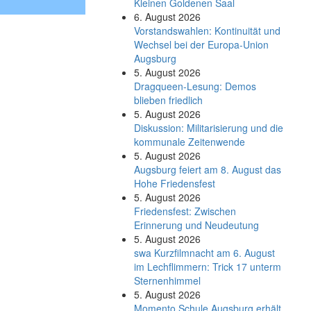
Kleinen Goldenen Saal
6. August 2026
Vorstandswahlen: Kontinuität und
Wechsel bei der Europa-Union
Augsburg
5. August 2026
Dragqueen-Lesung: Demos
blieben friedlich
5. August 2026
Diskussion: Mi­li­ta­ri­sie­rung und die
kommunale Zeitenwende
5. August 2026
Augsburg feiert am 8. August das
Hohe Friedensfest
5. August 2026
Friedensfest: Zwischen
Erinnerung und Neudeutung
5. August 2026
swa Kurz­film­nacht am 6. August
im Lech­flim­mern: Trick 17 unterm
Sternen­himmel
5. August 2026
Momento Schule Augsburg erhält