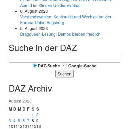
Abend im Kleinen Goldenen Saal
6. August 2026
Vorstandswahlen: Kontinuität und Wechsel bei der
Europa-Union Augsburg
5. August 2026
Dragqueen-Lesung: Demos blieben friedlich
Suche in der DAZ
DAZ-Suche
Google-Suche
Suchen
DAZ Archiv
August 2026
M
D
M
D
F
S
S
1
2
3
4
5
6
7
8
9
10
11
12
13
14
15
16