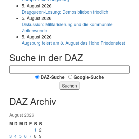
5. August 2026
Dragqueen-Lesung: Demos blieben friedlich
5. August 2026
Diskussion: Mi­li­ta­ri­sie­rung und die kommunale
Zeitenwende
5. August 2026
Augsburg feiert am 8. August das Hohe Friedensfest
Suche in der DAZ
DAZ-Suche
Google-Suche
Suchen
DAZ Archiv
August 2026
M
D
M
D
F
S
S
1
2
3
4
5
6
7
8
9