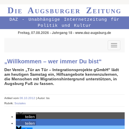
Die Augsburger Zeitung
DAZ - Unabhängige Internetzeitung für
Politik und Kultur
Freitag, 07.08.2026 - Jahrgang 18 - www.daz-augsburg.de
Toggle
navigati
„Willkommen – wer immer Du bist“
Der Verein „Tür an Tür – Integrationsprojekte gGmbH“ lädt
am heutigen Samstag ein, Hilfsangebote kennenzulernen,
die Menschen mit Migrationshintergrund unterstützen, in
Augsburg Fuß zu fassen.
Artikel vom
06.10.2012
| Autor: bs
Rubrik:
Soziales
teilen
teilen