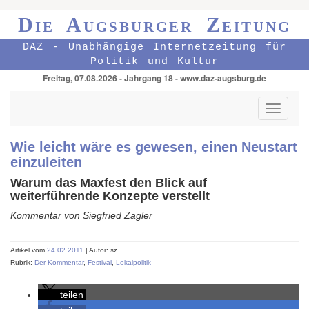
Die Augsburger Zeitung
DAZ - Unabhängige Internetzeitung für
Politik und Kultur
Freitag, 07.08.2026 - Jahrgang 18 - www.daz-augsburg.de
Toggle
navigati
Wie leicht wäre es gewesen, einen Neustart
einzuleiten
Warum das Maxfest den Blick auf
weiterführende Konzepte verstellt
Kommentar von Siegfried Zagler
Artikel vom
24.02.2011
| Autor: sz
Rubrik:
Der Kommentar
,
Festival
,
Lokalpolitik
teilen