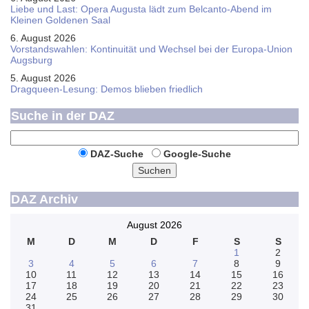
Liebe und Last: Opera Augusta lädt zum Belcanto-Abend im
Kleinen Goldenen Saal
6. August 2026
Vorstandswahlen: Kontinuität und Wechsel bei der Europa-Union
Augsburg
5. August 2026
Dragqueen-Lesung: Demos blieben friedlich
Suche in der DAZ
DAZ-Suche
Google-Suche
Suchen
DAZ Archiv
August 2026
M
D
M
D
F
S
S
1
2
3
4
5
6
7
8
9
10
11
12
13
14
15
16
17
18
19
20
21
22
23
24
25
26
27
28
29
30
31