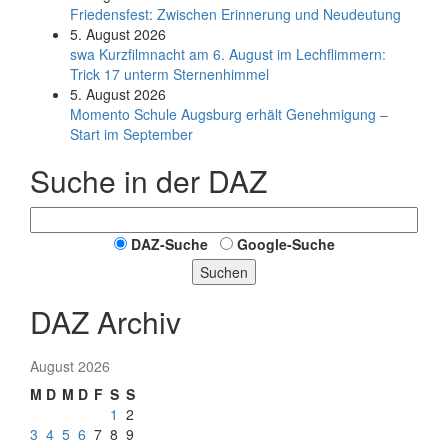
Friedensfest: Zwischen Erinnerung und Neudeutung
5. August 2026
swa Kurz­film­nacht am 6. August im Lech­flim­mern:
Trick 17 unterm Sternen­himmel
5. August 2026
Momento Schule Augsburg erhält Genehmigung –
Start im September
Suche in der DAZ
DAZ-Suche
Google-Suche
Suchen
DAZ Archiv
August 2026
M
D
M
D
F
S
S
1
2
3
4
5
6
7
8
9