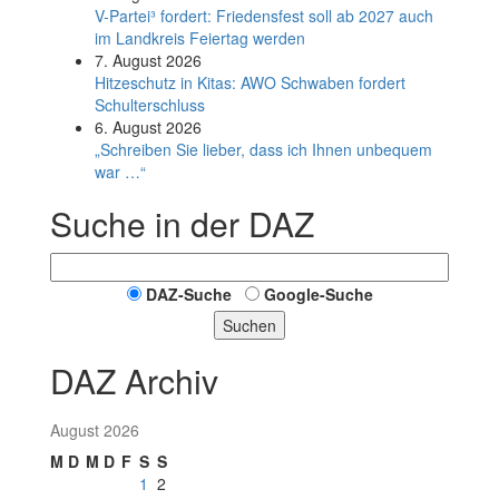
V-Partei­³ fordert: Friedens­fest soll ab 2027 auch
im Land­kreis Feier­tag werden
7. August 2026
Hitzeschutz in Kitas: AWO Schwaben fordert
Schulterschluss
6. August 2026
„Schreiben Sie lieber, dass ich Ihnen unbequem
war …“
Suche in der DAZ
DAZ-Suche
Google-Suche
Suchen
DAZ Archiv
August 2026
M
D
M
D
F
S
S
1
2