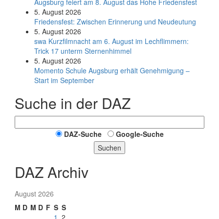
Augsburg feiert am 8. August das Hohe Friedensfest
5. August 2026
Friedensfest: Zwischen Erinnerung und Neudeutung
5. August 2026
swa Kurz­film­nacht am 6. August im Lech­flim­mern:
Trick 17 unterm Sternen­himmel
5. August 2026
Momento Schule Augsburg erhält Genehmigung –
Start im September
Suche in der DAZ
DAZ-Suche
Google-Suche
Suchen
DAZ Archiv
August 2026
M
D
M
D
F
S
S
1
2