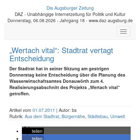
Die Augsburger Zeitung
DAZ - Unabhängige Internetzeitung für Politik und Kultur
Donnerstag, 06.08.2026 - Jahrgang 18 - www.daz-augsburg.de
Toggle
navigati
„Wertach vital“: Stadtrat vertagt
Entscheidung
Der Stadtrat hat in seiner Sitzung am gestrigen
Donnerstag keine Entscheidung über die Planung des
Wasserwirtschaftsamtes Donauwörth zum 4.
Realisierungsabschnitt des Projekts „Wertach vital“
getroffen.
Artikel vom
01.07.2011
| Autor: bs
Rubrik:
Aus dem Stadtrat
,
Bürgernähe
,
Städtebau
,
Umwelt
teilen
teilen