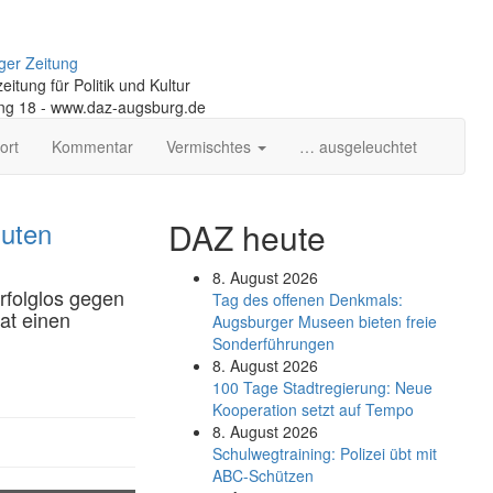
ger Zeitung
itung für Politik und Kultur
ng 18 - www.daz-augsburg.de
ort
Kommentar
Vermischtes
… ausgeleuchtet
guten
DAZ heute
8. August 2026
rfolglos gegen
Tag des offenen Denkmals:
at einen
Augsburger Museen bieten freie
Sonderführungen
8. August 2026
100 Tage Stadtregierung: Neue
Kooperation setzt auf Tempo
8. August 2026
Schul­weg­trai­ning: Poli­zei übt mit
ABC-Schüt­zen