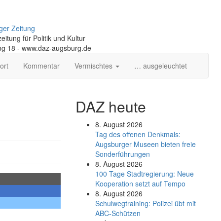
ger Zeitung
itung für Politik und Kultur
ng 18 - www.daz-augsburg.de
ort
Kommentar
Vermischtes
… ausgeleuchtet
DAZ heute
8. August 2026
Tag des offenen Denkmals:
Augsburger Museen bieten freie
Sonderführungen
8. August 2026
100 Tage Stadtregierung: Neue
Kooperation setzt auf Tempo
8. August 2026
Schul­weg­trai­ning: Poli­zei übt mit
ABC-Schüt­zen