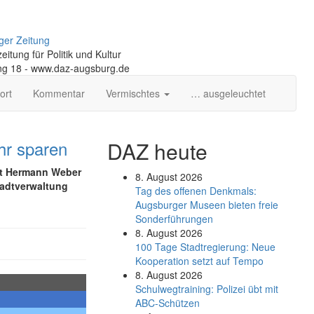
ger Zeitung
itung für Politik und Kultur
ng 18 - www.daz-augsburg.de
ort
Kommentar
Vermischtes
… ausgeleuchtet
hr sparen
DAZ heute
ent Hermann Weber
8. August 2026
tadtverwaltung
Tag des offenen Denkmals:
Augsburger Museen bieten freie
Sonderführungen
8. August 2026
100 Tage Stadtregierung: Neue
Kooperation setzt auf Tempo
8. August 2026
Schul­weg­trai­ning: Poli­zei übt mit
ABC-Schüt­zen