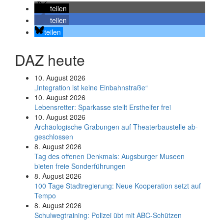
teilen
teilen
teilen
DAZ heute
10. August 2026
„Integration ist keine Einbahnstraße“
10. August 2026
Le­bens­ret­ter: Spar­kas­se stellt Erst­hel­fer frei
10. August 2026
Ar­chäo­lo­gi­sche Gra­bun­gen auf Thea­ter­bau­stel­le ab­
ge­schlos­sen
8. August 2026
Tag des offenen Denkmals: Augsburger Museen
bieten freie Sonderführungen
8. August 2026
100 Tage Stadtregierung: Neue Kooperation setzt auf
Tempo
8. August 2026
Schul­weg­trai­ning: Poli­zei übt mit ABC-Schüt­zen