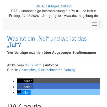
Die Augsburger Zeitung
DAZ - Unabhängige Internetzeitung für Politik und Kultur
Freitag, 07.08.2026 - Jahrgang 18 - www.daz-augsburg.de
Toggle
navigati
Was ist ein „Nol“ und wo ist das
„Tal“?
Vier Vorträge erzählen über Augsburger Straßennamen
Artikel vom
03.02.2011
| Autor: bs
Rubrik:
Geschichte
,
Kurznachrichten
,
Vortrag
teilen
teilen
teilen
DAZ heute