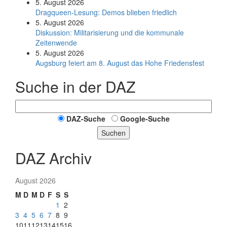
5. August 2026
Dragqueen-Lesung: Demos blieben friedlich
5. August 2026
Diskussion: Mi­li­ta­ri­sie­rung und die kommunale
Zeitenwende
5. August 2026
Augsburg feiert am 8. August das Hohe Friedensfest
Suche in der DAZ
DAZ-Suche
Google-Suche
Suchen
DAZ Archiv
August 2026
M
D
M
D
F
S
S
1
2
3
4
5
6
7
8
9
10
11
12
13
14
15
16