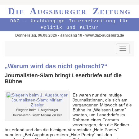
Die Augsburger Zeitung
DAZ - Unabhängige Internetzeitung für
Politik und Kultur
Donnerstag, 06.08.2026 - Jahrgang 18 - www.daz-augsburg.de
Toggle
navigati
„Warum wird das nicht gebracht?“
Journalisten-Slam bringt Leserbriefe auf die
Bühne
Es waren nur drei mutige
JournalistInnen, die sich am
vergangenen Mittwoch auf die
Bühne im „Weissen Lamm“
Siegerin beim 1. Augsburger
wagten, um Leserbriefe im
Journalisten-Slam: Miriam Zissler
Rahmen eines Formats
vorzutragen, das die Berliner
taz erfand und das die hiesigen Veranstalter „Hate Poetry“
nannten: „Bei Augsburgs erstem „Hate Poetry“ soll den