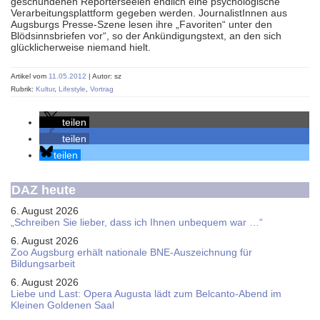
geschundenen Reporterseelen endlich eine psychologische
Verarbeitungsplattform gegeben werden. JournalistInnen aus
Augsburgs Presse-Szene lesen ihre „Favoriten“ unter den
Blödsinnsbriefen vor“, so der Ankündigungstext, an den sich
glücklicherweise niemand hielt.
Artikel vom
11.05.2012
| Autor: sz
Rubrik:
Kultur
,
Lifestyle
,
Vortrag
teilen
teilen
teilen
DAZ heute
6. August 2026
„Schreiben Sie lieber, dass ich Ihnen unbequem war …“
6. August 2026
Zoo Augsburg erhält nationale BNE-Auszeichnung für
Bildungsarbeit
6. August 2026
Liebe und Last: Opera Augusta lädt zum Belcanto-Abend im
Kleinen Goldenen Saal