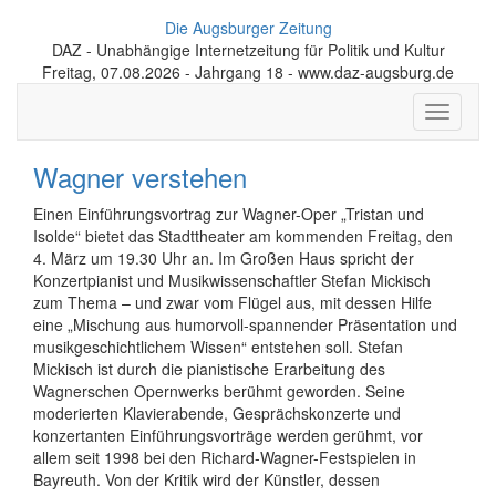
Die Augsburger Zeitung
DAZ - Unabhängige Internetzeitung für Politik und Kultur
Freitag, 07.08.2026 - Jahrgang 18 - www.daz-augsburg.de
Toggle
navigati
Wagner verstehen
Einen Einführungsvortrag zur Wagner-Oper „Tristan und
Isolde“ bietet das Stadttheater am kommenden Freitag, den
4. März um 19.30 Uhr an. Im Großen Haus spricht der
Konzertpianist und Musikwissenschaftler Stefan Mickisch
zum Thema – und zwar vom Flügel aus, mit dessen Hilfe
eine „Mischung aus humorvoll-spannender Präsentation und
musikgeschichtlichem Wissen“ entstehen soll. Stefan
Mickisch ist durch die pianistische Erarbeitung des
Wagnerschen Opernwerks berühmt geworden. Seine
moderierten Klavierabende, Gesprächskonzerte und
konzertanten Einführungsvorträge werden gerühmt, vor
allem seit 1998 bei den Richard-Wagner-Festspielen in
Bayreuth. Von der Kritik wird der Künstler, dessen