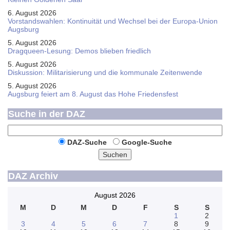
6. August 2026
Vorstandswahlen: Kontinuität und Wechsel bei der Europa-Union
Augsburg
5. August 2026
Dragqueen-Lesung: Demos blieben friedlich
5. August 2026
Diskussion: Mi­li­ta­ri­sie­rung und die kommunale Zeitenwende
5. August 2026
Augsburg feiert am 8. August das Hohe Friedensfest
Suche in der DAZ
DAZ-Suche
Google-Suche
Suchen
DAZ Archiv
August 2026
M
D
M
D
F
S
S
1
2
3
4
5
6
7
8
9