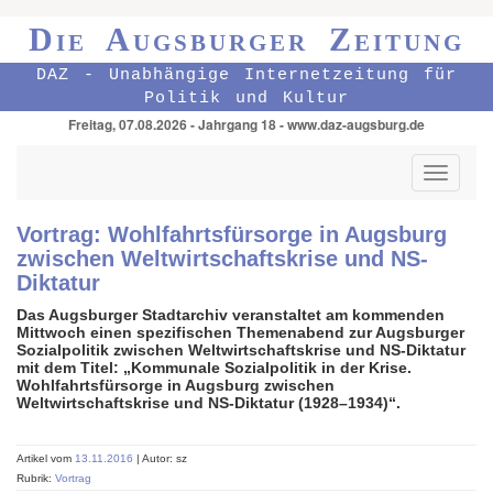
Die Augsburger Zeitung
DAZ - Unabhängige Internetzeitung für
Politik und Kultur
Freitag, 07.08.2026 - Jahrgang 18 - www.daz-augsburg.de
Toggle
navigati
Vortrag: Wohlfahrtsfürsorge in Augsburg
zwischen Weltwirtschaftskrise und NS-
Diktatur
Das Augsburger Stadtarchiv veranstaltet am kommenden
Mittwoch
einen spezifischen Themenabend zur Augsburger
Sozialpolitik
zwischen Weltwirtschaftskrise und NS-Diktatur
mit dem Titel: „Kommunale Sozialpolitik in der Krise.
Wohlfahrtsfürsorge in Augsburg zwischen
Weltwirtschaftskrise und NS-Diktatur (1928–1934)“.
Artikel vom
13.11.2016
| Autor: sz
Rubrik:
Vortrag