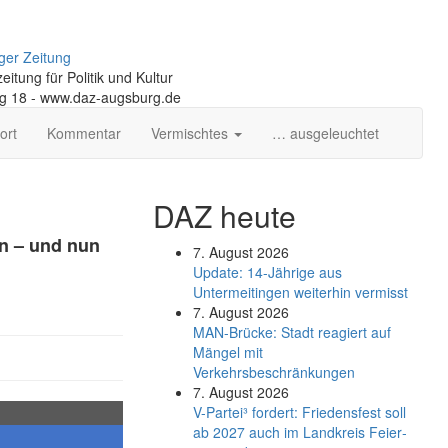
ger Zeitung
itung für Politik und Kultur
ng 18 - www.daz-augsburg.de
ort
Kommentar
Vermischtes
… ausgeleuchtet
DAZ heute
n – und nun
7. August 2026
Update: 14-Jährige aus
Untermeitingen weiterhin vermisst
7. August 2026
MAN-Brücke: Stadt reagiert auf
Mängel mit
Verkehrsbeschränkungen
7. August 2026
V-Partei­³ fordert: Friedens­fest soll
ab 2027 auch im Land­kreis Feier­