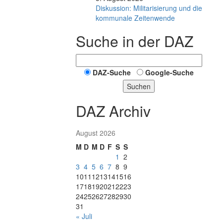
Diskussion: Mi­li­ta­ri­sie­rung und die
kommunale Zeitenwende
Suche in der DAZ
DAZ-Suche
Google-Suche
Suchen
DAZ Archiv
August 2026
M
D
M
D
F
S
S
1
2
3
4
5
6
7
8
9
10
11
12
13
14
15
16
17
18
19
20
21
22
23
24
25
26
27
28
29
30
31
« Juli