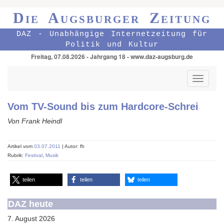
Die Augsburger Zeitung
DAZ - Unabhängige Internetzeitung für
Politik und Kultur
Freitag, 07.08.2026 - Jahrgang 18 - www.daz-augsburg.de
Toggle
navigati
Vom TV-Sound bis zum Hardcore-Schrei
Von Frank Heindl
Artikel vom
03.07.2011
| Autor: fh
Rubrik:
Festival
,
Musik
teilen
teilen
teilen
DAZ heute
7. August 2026