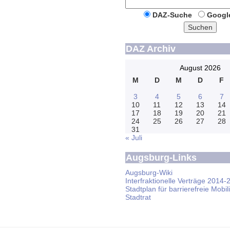
DAZ-Suche
Googl
Suchen
DAZ Archiv
August 2026
M
D
M
D
F
3
4
5
6
7
10
11
12
13
14
17
18
19
20
21
24
25
26
27
28
31
« Juli
Augsburg-Links
Augsburg-Wiki
Interfraktionelle Verträge 2014-
Stadtplan für barrierefreie Mobili
Stadtrat