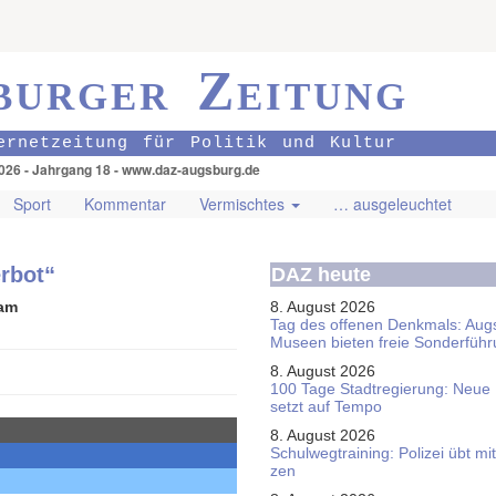
burger Zeitung
ernetzeitung für Politik und Kultur
026 - Jahrgang 18 - www.daz-augsburg.de
Sport
Kommentar
Vermischtes
… ausgeleuchtet
rbot“
DAZ heute
sam
8. August 2026
Tag des offenen Denkmals: Aug
Museen bieten freie Sonderfüh
8. August 2026
100 Tage Stadtregierung: Neue
setzt auf Tempo
8. August 2026
Schul­weg­trai­ning: Poli­zei übt 
zen