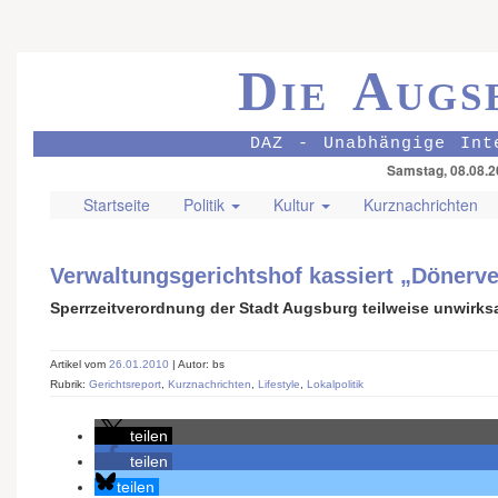
Die Augs
DAZ - Unabhängige Int
Samstag, 08.08.2
Startseite
Politik
Kultur
Kurznachrichten
Verwaltungsgerichtshof kassiert „Dönerve
Sperrzeitverordnung der Stadt Augsburg teilweise unwirk
Artikel vom
26.01.2010
| Autor: bs
Rubrik:
Gerichtsreport
,
Kurznachrichten
,
Lifestyle
,
Lokalpolitik
teilen
teilen
teilen