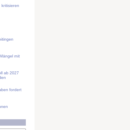
kritisieren
itingen
 Mängel mit
soll ab 2027
rden
aben fordert
Ihnen