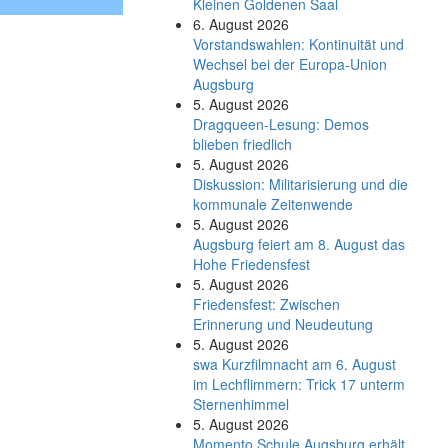
Kleinen Goldenen Saal
6. August 2026
Vorstandswahlen: Kontinuität und
Wechsel bei der Europa-Union
Augsburg
5. August 2026
Dragqueen-Lesung: Demos
blieben friedlich
5. August 2026
Diskussion: Mi­li­ta­ri­sie­rung und die
kommunale Zeitenwende
5. August 2026
Augsburg feiert am 8. August das
Hohe Friedensfest
5. August 2026
Friedensfest: Zwischen
Erinnerung und Neudeutung
5. August 2026
swa Kurz­film­nacht am 6. August
im Lech­flim­mern: Trick 17 unterm
Sternen­himmel
5. August 2026
Momento Schule Augsburg erhält