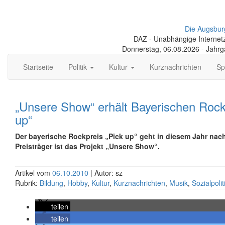
Die Augsbur
DAZ - Unabhängige Internetze
Donnerstag, 06.08.2026 - Jahr
Startseite
Politik
Kultur
Kurznachrichten
Sp
„Unsere Show“ erhält Bayerischen Rock
up“
Der bayerische Rockpreis „Pick up“ geht in diesem Jahr nac
Preisträger ist das Projekt „Unsere Show“.
Artikel vom
06.10.2010
| Autor: sz
Rubrik:
Bildung
,
Hobby
,
Kultur
,
Kurznachrichten
,
Musik
,
Sozialpolit
teilen
teilen