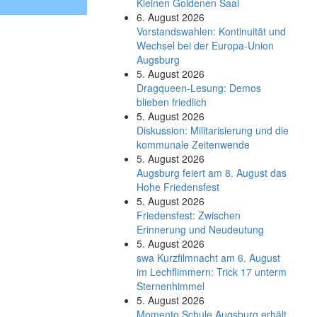
Kleinen Goldenen Saal
6. August 2026
Vorstandswahlen: Kontinuität und
Wechsel bei der Europa-Union
Augsburg
5. August 2026
Dragqueen-Lesung: Demos
blieben friedlich
5. August 2026
Diskussion: Mi­li­ta­ri­sie­rung und die
kommunale Zeitenwende
5. August 2026
Augsburg feiert am 8. August das
Hohe Friedensfest
5. August 2026
Friedensfest: Zwischen
Erinnerung und Neudeutung
5. August 2026
swa Kurz­film­nacht am 6. August
im Lech­flim­mern: Trick 17 unterm
Sternen­himmel
5. August 2026
Momento Schule Augsburg erhält