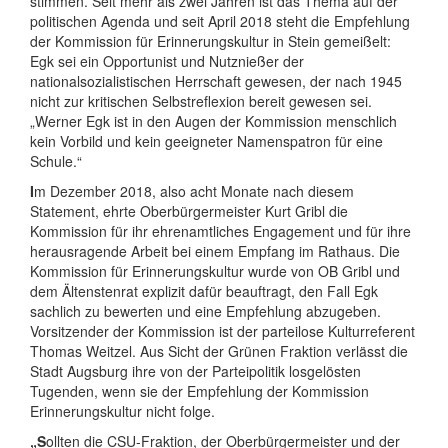
stimmen. Seit mehr als zwei Jahren ist das Thema auf der
politischen Agenda und seit April 2018 steht die Empfehlung
der Kommission für Erinnerungskultur in Stein gemeißelt:
Egk sei ein Opportunist und Nutznießer der
nationalsozialistischen Herrschaft gewesen, der nach 1945
nicht zur kritischen Selbstreflexion bereit gewesen sei.
„Werner Egk ist in den Augen der Kommission menschlich
kein Vorbild und kein geeigneter Namenspatron für eine
Schule.“
I
m Dezember 2018, also acht Monate nach diesem
Statement, ehrte Oberbürgermeister Kurt Gribl die
Kommission für ihr ehrenamtliches Engagement und für ihre
herausragende Arbeit bei einem Empfang im Rathaus. Die
Kommission für Erinnerungskultur wurde von OB Gribl und
dem Ältenstenrat explizit dafür beauftragt, den Fall Egk
sachlich zu bewerten und eine Empfehlung abzugeben.
Vorsitzender der Kommission ist der parteilose Kulturreferent
Thomas Weitzel. Aus Sicht der Grünen Fraktion verlässt die
Stadt Augsburg ihre von der Parteipolitik losgelösten
Tugenden, wenn sie der Empfehlung der Kommission
Erinnerungskultur nicht folge.
„S
ollten die CSU-Fraktion, der Oberbürgermeister und der