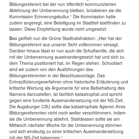
Bildungsreferent bei der nun öffentlich kommunizierten
Ablehnung der Umbenennung bleiben, brüskieren sie die
Kommission Erinnerungskultur.“ Die Kommission hatte
zudem angeregt, eine Beteiligung im Stadtteil stattfinden zu
lassen. Diese Empfehlung wurde nicht umgesetzt.
D
as geißelt nun die Grüne Stadtratsfraktion: „Hier hat der
Bildungsreferent aus unserer Sicht vollkommen versagt.
Darüber hinaus lässt er nun auch die Schulfamilie, die sich
mit der Umbenennung auseinandergesetzt hat und sich zu
dem Thema positioniert hat, im Regen stehen. Schockiert
sind wir zudem von den Ausführungen des
Bildungsreferenten in der Beschlussvorlage. Das
Entnazifizierungsverfahren ohne historische Erläuterung und
kritische Wertung als Argumente für eine Beibehaltung des
Namens darzustellen, ist fachlich katastrophal und spricht
gegen eine fundierte Auseinandersetzung mit der NS-Zeit.
Die Augsburger CSU sollte das katastrophale Agieren ihres
Bildungsreferenten nicht noch weiter verschlimmern, indem
sie die Umbenennung ablehnt. Stattdessen sollte sie am
Mittwoch nächster Woche für die Umbenennung stimmen
und sich eindeutig zu einer kritischen Auseinandersetzung
mit der NS-Zeit bekennen.“