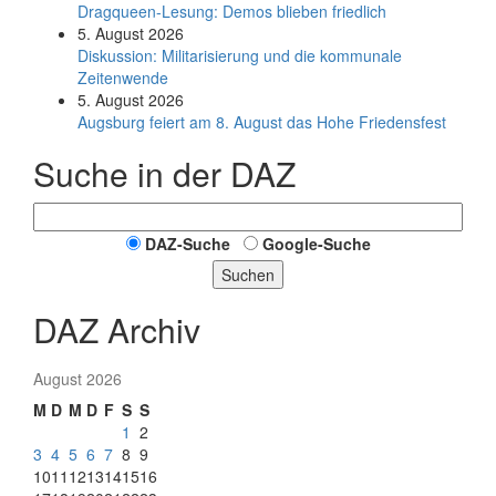
Dragqueen-Lesung: Demos blieben friedlich
5. August 2026
Diskussion: Mi­li­ta­ri­sie­rung und die kommunale
Zeitenwende
5. August 2026
Augsburg feiert am 8. August das Hohe Friedensfest
Suche in der DAZ
DAZ-Suche
Google-Suche
Suchen
DAZ Archiv
August 2026
M
D
M
D
F
S
S
1
2
3
4
5
6
7
8
9
10
11
12
13
14
15
16