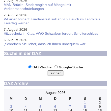
7. August 2026
MAN-Brücke: Stadt reagiert auf Mängel mit
Verkehrsbeschränkungen
7. August 2026
V-Partei­³ fordert: Friedens­fest soll ab 2027 auch im Land­kreis
Feier­tag werden
7. August 2026
Hitzeschutz in Kitas: AWO Schwaben fordert Schulterschluss
6. August 2026
„Schreiben Sie lieber, dass ich Ihnen unbequem war …“
Suche in der DAZ
DAZ-Suche
Google-Suche
Suchen
DAZ Archiv
August 2026
M
D
M
D
F
S
S
1
2
3
4
5
6
7
8
9
10
11
12
13
14
15
16