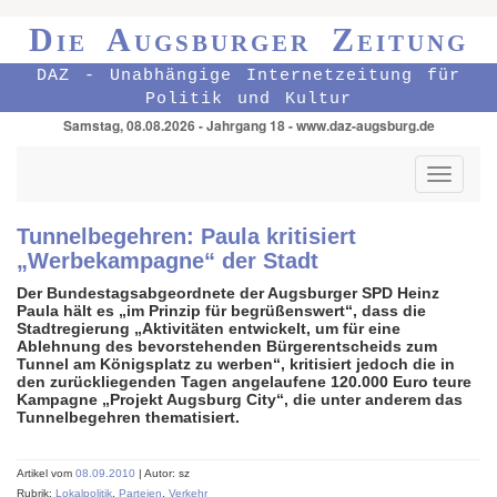
Die Augsburger Zeitung
DAZ - Unabhängige Internetzeitung für
Politik und Kultur
Samstag, 08.08.2026 - Jahrgang 18 - www.daz-augsburg.de
Toggle
navigati
Tunnelbegehren: Paula kritisiert
„Werbekampagne“ der Stadt
Der Bundestagsabgeordnete der Augsburger SPD Heinz
Paula hält es „im Prinzip für begrüßenswert“, dass die
Stadtregierung „Aktivitäten entwickelt, um für eine
Ablehnung des bevorstehenden Bürgerentscheids zum
Tunnel am Königsplatz zu werben
“
, kritisiert jedoch die in
den zurückliegenden Tagen angelaufene 120.000 Euro teure
Kampagne „Projekt Augsburg City“, die unter anderem das
Tunnelbegehren thematisiert.
Artikel vom
08.09.2010
| Autor: sz
Rubrik:
Lokalpolitik
,
Parteien
,
Verkehr