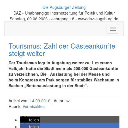
Die Augsburger Zeitung
DAZ - Unabhängige Internetzeitung für Politik und Kultur
Sonntag, 09.08.2026 - Jahrgang 18 - www.daz-augsburg.de
Toggle
navigati
Tourismus: Zahl der Gästeankünfte
steigt weiter
Der Tourismus legt in Augsburg weiter zu. I m ersten
Halbjahr hatte die Stadt mehr als 200.000 Gästeankünfte
zu verzeichnen. Die Auslastung bei der Messe und
beim Kongress am Park sorgen für stabiles Wachstum in
Sachen „Bettenauslastung in der Stadt“.
Artikel vom
14.09.2016
| Autor: sz
Rubrik:
Vermischtes
teilen
teilen