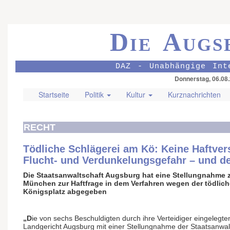
Die Augs
DAZ - Unabhängige Int
Donnerstag, 06.08
Startseite
Politik
Kultur
Kurznachrichten
RECHT
Tödliche Schlägerei am Kö: Keine Haftv
Flucht- und Verdunkelungsgefahr – und de
Die Staatsanwaltschaft Augsburg hat eine Stellungnahme
München zur Haftfrage in dem Verfahren wegen der tödli
Königsplatz abgegeben
„D
ie von sechs Beschuldigten durch ihre Verteidiger eingele
Landgericht Augsburg mit einer Stellungnahme der Staatsanwal