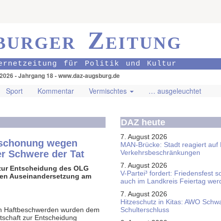
burger Zeitung
ernetzeitung für Politik und Kultur
.2026 - Jahrgang 18 - www.daz-augsburg.de
Sport
Kommentar
Vermischtes
… ausgeleuchtet
DAZ heute
7. August 2026
erschonung wegen
MAN-Brücke: Stadt reagiert auf
r Schwere der Tat
Verkehrsbeschränkungen
7. August 2026
 zur Entscheidung des OLG
V-Partei­³ fordert: Friedens­fest 
chen Auseinandersetzung am
auch im Land­kreis Feier­tag we
7. August 2026
Hitzeschutz in Kitas: AWO Schw
gten Haftbeschwerden wurden dem
Schulterschluss
tschaft zur Entscheidung