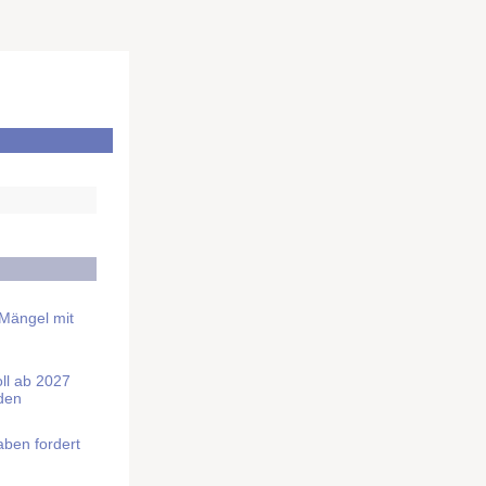
 Mängel mit
soll ab 2027
rden
aben fordert