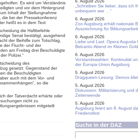
6. August 2026
bgeholfen. Es wird um Verständnis
„Schreiben Sie lieber, dass ich 
eiligten und vor dem Hintergrund
unbequem war …“
zum Inhalt der Stellungnahme
 die bei der Pressekonferenz
6. August 2026
r heißt es in dem Text:
Zoo Augsburg erhält nationale 
Auszeichnung für Bildungsarbeit
cheidung die Haftbefehle
ndige Senat bestätigt, ausgehend
6. August 2026
cht der Beihilfe zum Totschlag,
Liebe und Last: Opera Augusta 
e der Flucht- und der
Belcanto-Abend im Kleinen Gol
den am Freitag drei Beschuldigte
6. August 2026
der Polizei.“
Vorstandswahlen: Kontinuität u
ntscheidung des
der Europa-Union Augsburg
ollzug gesetzt. Gegenstand der
5. August 2026
gen die Beschuldigten
Dragqueen-Lesung: Demos bliebe
aber auch mit dem Vor- und
zusammenhängen“, so die
5. August 2026
Diskussion: Mi­li­ta­ri­sie­rung u
Zeitenwende
ich der Tatverdacht erhärte oder
ersuchungen nicht zu
5. August 2026
tlungsergebnissen mitgeteilt
Augsburg feiert am 8. August d
Friedensfest
Suche in der DAZ