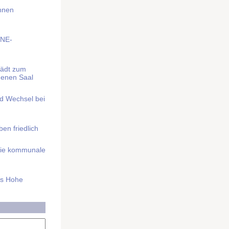
Ihnen
BNE-
lädt zum
denen Saal
nd Wechsel bei
n friedlich
nd die kommunale
as Hohe