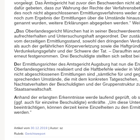
vorgelegt. Das Amtsgericht hat zuvor den Beschwerden nicht a
dafür gebeten, dass zur Wahrung der Rechte der Verfahrensbet
des noch nicht abgeschlossenen Ermittlungsverfahrens weder 
noch zum Ergebnis der Ermittlungen über die Umstände hinaus,
genannt wurden, weitere Erklärungen abgegeben werden.“ Weite
„D
as Oberlandesgericht München hat in seiner Beschwerdeents
aufrechterhalten und Untersuchungshaft angeordnet. Der zustä
vom derzeitigen Ermittlungsstand, sowohl den dringenden Verda
als auch der gefährlichen Körperverletzung sowie die Haftgründ
Verdunkelungsgefahr und der Schwere der Tat. – Daraufhin wur
erneut festgenommen. Drei Beschuldigte stellten sich selbst bei 
D
er Ermittlungsrichter des Amtsgericht Augsburg hat nun die E
Oberlandesgerichtes realisiert und die Haftbefehle wieder in V
nicht abgeschlossenen Ermittlungen sind „sämtliche für und ge
sprechenden Umstände, die mit dem konkreten Tatgeschehen, 
Nachtatverhalten der Beschuldigten und der Gruppenstruktur 
Staatsanwaltschaft.
A
nhand der erlangten Erkenntnisse werde laufend geprüft, ob s
(ggf. auch für einzelne Beschuldigte) entkräfte. „Um diese Unt
beeinträchtigen, können derzeit keine Einzelheiten zu den Ermit
werden.“
Artikel vom
30.12.2019
| Autor: sz
Rubrik:
Gerichtsreport