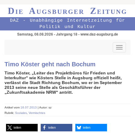
Die Augsburger Zeitung
DAZ - Unabhängige Internetzeitung für
Politik und Kultur
Samstag, 08.08.2026 - Jahrgang 18 - www.daz-augsburg.de
Toggle
navigati
Timo Köster geht nach Bochum
Timo Köster, „Leiter des Projektbüros für Frieden und
Interkultur“ wie Kösters Stelle in Augsburg offiziell heißt,
verlässt die Stadt Richtung Bochum, wo er im September
2013 seine neue Stelle als Geschäftsführer der
„Zukunftsakademie NRW“ antritt.
Artikel vom
16.07.2013
| Autor: sz
Rubrik:
Soziales
,
Vermischtes
teilen
teilen
teilen