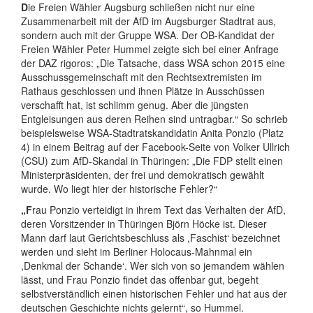
D
ie Freien Wähler Augsburg schließen nicht nur eine
Zusammenarbeit mit der AfD im Augsburger Stadtrat aus,
sondern auch mit der Gruppe WSA. Der OB-Kandidat der
Freien Wähler Peter Hummel zeigte sich bei einer Anfrage
der DAZ rigoros: „Die Tatsache, dass WSA schon 2015 eine
Ausschussgemeinschaft mit den Rechtsextremisten im
Rathaus geschlossen und ihnen Plätze in Ausschüssen
verschafft hat, ist schlimm genug. Aber die jüngsten
Entgleisungen aus deren Reihen sind untragbar.“ So schrieb
beispielsweise WSA-Stadtratskandidatin Anita Ponzio (Platz
4) in einem Beitrag auf der Facebook-Seite von Volker Ullrich
(CSU) zum AfD-Skandal in Thüringen: „Die FDP stellt einen
Ministerpräsidenten, der frei und demokratisch gewählt
wurde. Wo liegt hier der historische Fehler?“
„F
rau Ponzio verteidigt in ihrem Text das Verhalten der AfD,
deren Vorsitzender in Thüringen Björn Höcke ist. Dieser
Mann darf laut Gerichtsbeschluss als ,Faschist‘ bezeichnet
werden und sieht im Berliner Holocaus-Mahnmal ein
,Denkmal der Schande‘. Wer sich von so jemandem wählen
lässt, und Frau Ponzio findet das offenbar gut, begeht
selbstverständlich einen historischen Fehler und hat aus der
deutschen Geschichte nichts gelernt“, so Hummel.