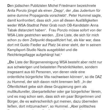
D
en jüdischen Publizisten Michel Friedmann bezeichnete
Anita Ponzio jüngst als einen „Depp“, der „das Judentum für
seine dumme Propaganda vorschiebt“. Peter Hummel sagte,
damit konfrontiert, dass sich „von all diesen Ausfälligkeiten
weder WSA-Stadtrat Peter Grab noch OB-Kandidatin Anna
Tabak distanziert haben“. Frau Ponzio müsse sofort von der
WSA-Liste gestrichen werden. „Eine Liste, die sich für mich
schon zu dem Zeitpunkt disqualifiziert hat, als klar war, dass
dort mit Guido Fiedler auf Platz 34 einer steht, der in seinem
Kampfsport-Studio Nazis ausgebildet und die
Reichkriegsflagge aufgehängt hat.“
„D
ie Liste der Bürgervereinigung WSA besteht aber nicht nur
aus schwierigen und belasteten Persönlichkeiten, sondern
insgesamt aus 60 Personen, von denen viele eine
ordentliche bürgerliche Vita nachweisen können“, so die DAZ
zu Hummel, der sich davon nicht bremsen ließ: „In der
Öffentlichkeit gebe sich diese Gruppierung gern als
multikultureller, überparteilicher oder gar bürgerlicher Verein,
und es mag schon sein, dass sich ein paar Bürgerinnen und
Bürger, die es wahrscheinlich gut meinen, dazu überreden
ließen, dort mitzumachen“, so Hummel. „Aber politisches