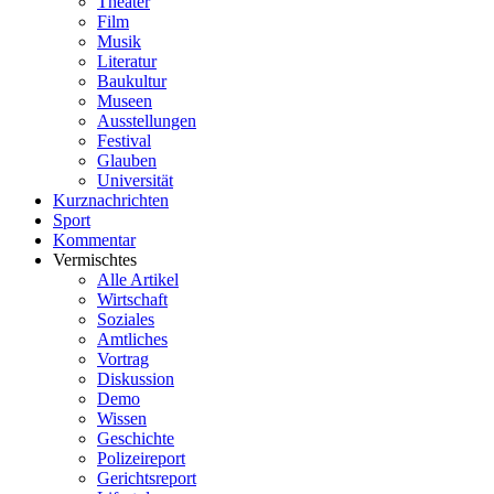
Theater
Film
Musik
Literatur
Baukultur
Museen
Ausstellungen
Festival
Glauben
Universität
Kurznachrichten
Sport
Kommentar
Vermischtes
Alle Artikel
Wirtschaft
Soziales
Amtliches
Vortrag
Diskussion
Demo
Wissen
Geschichte
Polizeireport
Gerichtsreport