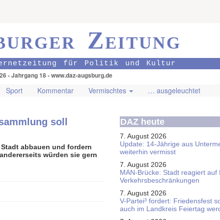
burger Zeitung
ernetzeitung für Politik und Kultur
026 - Jahrgang 18 - www.daz-augsburg.de
Sport
Kommentar
Vermischtes
… ausgeleuchtet
rsammlung soll
DAZ heute
7. August 2026
Update: 14-Jährige aus Unterme
 Stadt abbauen und fordern
weiterhin vermisst
 andererseits würden sie gern
7. August 2026
MAN-Brücke: Stadt reagiert auf
Verkehrsbeschränkungen
7. August 2026
V-Partei­³ fordert: Friedens­fest 
auch im Land­kreis Feier­tag we