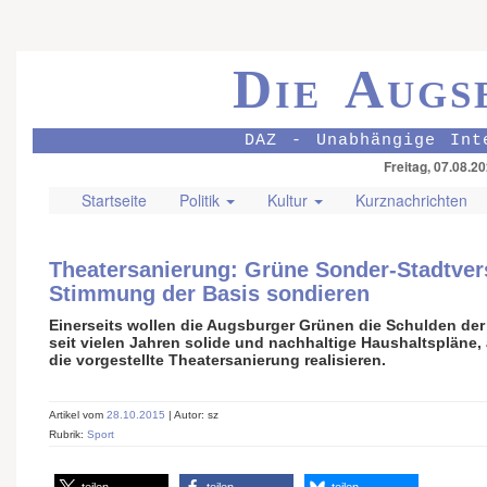
Die Augs
DAZ - Unabhängige Int
Freitag, 07.08.2
Startseite
Politik
Kultur
Kurznachrichten
Theatersanierung: Grüne Sonder-Stadtve
Stimmung der Basis sondieren
Einerseits wollen die Augsburger Grünen die Schulden der
seit vielen Jahren solide und nachhaltige Haushaltspläne,
die vorgestellte Theatersanierung realisieren.
Artikel vom
28.10.2015
| Autor: sz
Rubrik:
Sport