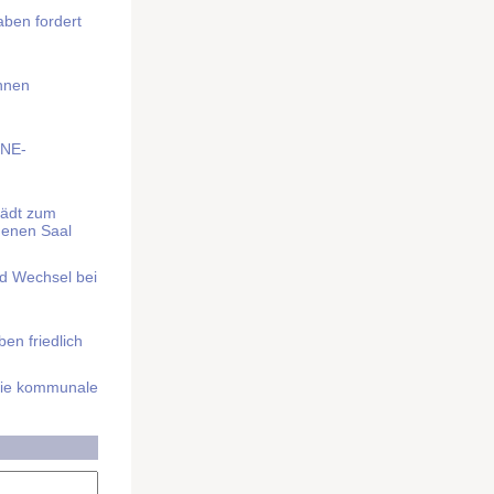
aben fordert
Ihnen
BNE-
lädt zum
denen Saal
nd Wechsel bei
n friedlich
nd die kommunale