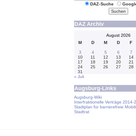
DAZ-Suche
Googl
Suchen
DAZ Archiv
August 2026
M
D
M
D
F
3
4
5
6
7
10
11
12
13
14
17
18
19
20
21
24
25
26
27
28
31
« Juli
Augsburg-Links
Augsburg-Wiki
Interfraktionelle Verträge 2014-
Stadtplan für barrierefreie Mobili
Stadtrat