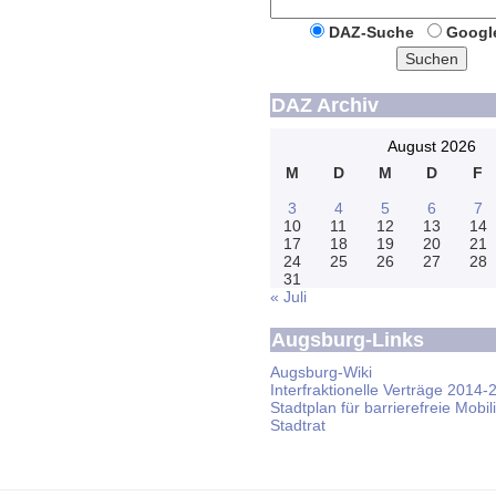
DAZ-Suche
Googl
Suchen
DAZ Archiv
August 2026
M
D
M
D
F
3
4
5
6
7
10
11
12
13
14
17
18
19
20
21
24
25
26
27
28
31
« Juli
Augsburg-Links
Augsburg-Wiki
Interfraktionelle Verträge 2014-
Stadtplan für barrierefreie Mobili
Stadtrat