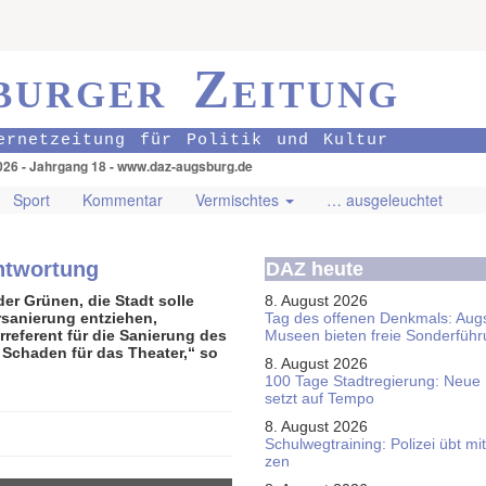
burger Zeitung
ernetzeitung für Politik und Kultur
026 - Jahrgang 18 - www.daz-augsburg.de
Sport
Kommentar
Vermischtes
… ausgeleuchtet
antwortung
DAZ heute
er Grünen, die Stadt solle
8. August 2026
rsanierung entziehen,
Tag des offenen Denkmals: Aug
rreferent für die Sanierung des
Museen bieten freie Sonderfüh
n Schaden für das Theater,“ so
8. August 2026
100 Tage Stadtregierung: Neue
setzt auf Tempo
8. August 2026
Schul­weg­trai­ning: Poli­zei übt 
zen