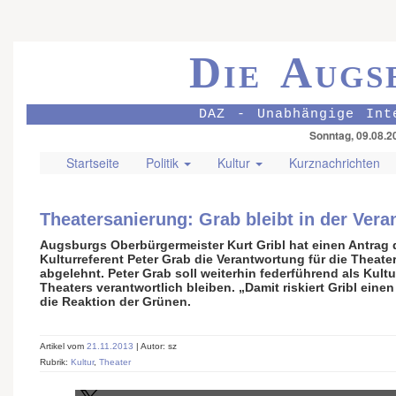
Die Augs
DAZ - Unabhängige Int
Sonntag, 09.08.2
Startseite
Politik
Kultur
Kurznachrichten
Theatersanierung: Grab bleibt in der Ver
Augsburgs Oberbürgermeister Kurt Gribl hat einen Antrag d
Kulturreferent Peter Grab die Verantwortung für die Theate
abgelehnt. Peter Grab soll weiterhin federführend als Kultu
Theaters verantwortlich bleiben. „Damit riskiert Gribl eine
die Reaktion der Grünen.
Artikel vom
21.11.2013
| Autor: sz
Rubrik:
Kultur
,
Theater