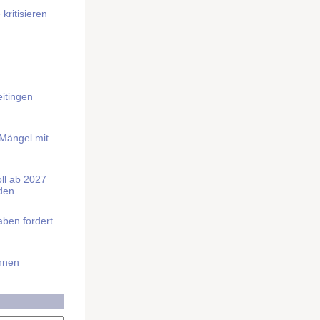
kritisieren
itingen
 Mängel mit
soll ab 2027
rden
aben fordert
Ihnen