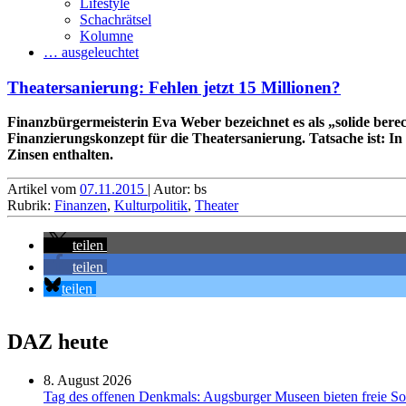
Lifestyle
Schachrätsel
Kolumne
… ausgeleuchtet
Theatersanierung: Fehlen jetzt 15 Millionen?
Finanzbürger­meisterin Eva Weber bezeichnet es als „solide ber
Finanzierungs­konzept für die Theater­sanierung. Tatsache ist: I
Zinsen enthalten.
Artikel vom
07.11.2015
| Autor: bs
Rubrik:
Finanzen
,
Kulturpolitik
,
Theater
teilen
teilen
teilen
DAZ heute
8. August 2026
Tag des offenen Denkmals: Augsburger Museen bieten freie S