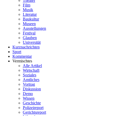
Theater
Film
Musik
Literatur
Baukultur
Museen
Ausstellungen
Festival
Glauben
Universität
Kurznachrichten
Sport
Kommentar
Vermischtes
Alle Artikel
Wirtschaft
Soziales
Amtliches
Vortrag
Diskussion
Demo
Wissen
Geschichte
Polizeireport
Gerichtsreport