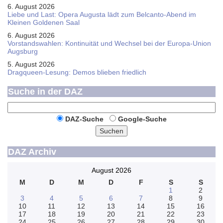
6. August 2026
Liebe und Last: Opera Augusta lädt zum Belcanto-Abend im
Kleinen Goldenen Saal
6. August 2026
Vorstandswahlen: Kontinuität und Wechsel bei der Europa-Union
Augsburg
5. August 2026
Dragqueen-Lesung: Demos blieben friedlich
Suche in der DAZ
DAZ-Suche
Google-Suche
Suchen
DAZ Archiv
August 2026
M
D
M
D
F
S
S
1
2
3
4
5
6
7
8
9
10
11
12
13
14
15
16
17
18
19
20
21
22
23
24
25
26
27
28
29
30