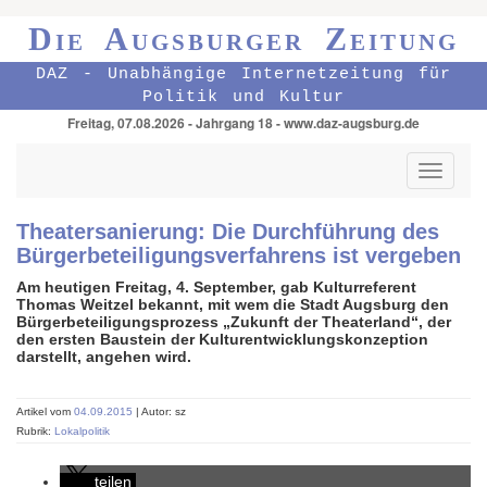
Die Augsburger Zeitung
DAZ - Unabhängige Internetzeitung für
Politik und Kultur
Freitag, 07.08.2026 - Jahrgang 18 - www.daz-augsburg.de
Toggle
navigati
Theatersanierung: Die Durchführung des
Bürger­beteiligungs­verfahrens ist vergeben
Am heutigen Freitag, 4. September, gab Kulturreferent
Thomas Weitzel bekannt, mit wem die Stadt Augsburg den
Bürgerbeteiligungsprozess „Zukunft der Theaterland“, der
den ersten Baustein der Kulturentwicklungskonzeption
darstellt, angehen wird.
Artikel vom
04.09.2015
| Autor: sz
Rubrik:
Lokalpolitik
teilen