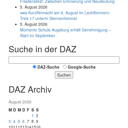
Friedensfest: Zwischen Erinnerung und Neudeutung
5. August 2026
swa Kurz­film­nacht am 6. August im Lech­flim­mern:
Trick 17 unterm Sternen­himmel
5. August 2026
Momento Schule Augsburg erhält Genehmigung –
Start im September
Suche in der DAZ
DAZ-Suche
Google-Suche
Suchen
DAZ Archiv
August 2026
M
D
M
D
F
S
S
1
2
3
4
5
6
7
8
9
10
11
12
13
14
15
16