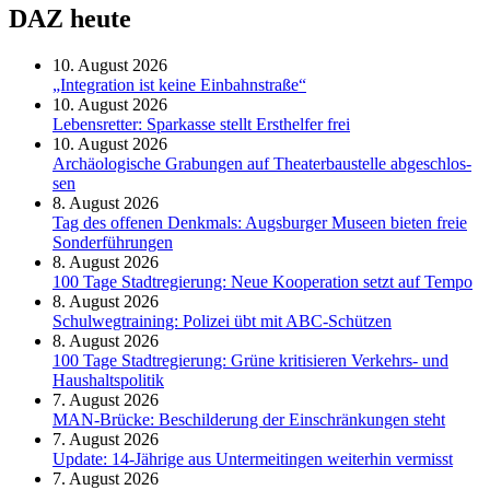
DAZ heute
10. August 2026
„Integration ist keine Einbahnstraße“
10. August 2026
Le­bens­ret­ter: Spar­kas­se stellt Erst­hel­fer frei
10. August 2026
Ar­chäo­lo­gi­sche Gra­bun­gen auf Thea­ter­bau­stel­le ab­ge­schlos­
sen
8. August 2026
Tag des offenen Denkmals: Augsburger Museen bieten freie
Sonderführungen
8. August 2026
100 Tage Stadtregierung: Neue Kooperation setzt auf Tempo
8. August 2026
Schul­weg­trai­ning: Poli­zei übt mit ABC-Schüt­zen
8. August 2026
100 Tage Stadtregierung: Grüne kritisieren Verkehrs- und
Haushaltspolitik
7. August 2026
MAN-Brücke: Beschilderung der Einschränkungen steht
7. August 2026
Update: 14-Jährige aus Untermeitingen weiterhin vermisst
7. August 2026