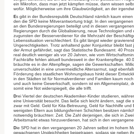
ein Mikrofon, dass man jetzt kämpfen müsse, dann wissen selb
wofür. Möglicherweise um ihre Glaubwürdigkeit, an der irgendwi
E
s gibt in der Bundesrepublik Deutschland nämlich kaum einen
den die SPD keine Mitverantwortung trägt. In den vergangenen
an den Bundesregierungen beteiligt und in diesen vergangenen 
Regierungen durch die Globalisierung, neue Technologien und d
zugunsten der Besserverdiener für die Mehrzahl der Beschäftig
Lebenssituation verschlechtert. Es gibt längst wieder graviere
Ungerechtigkeiten. Trotz anhaltend guter Konjunktur bleibt fas
der Armut gefährdet, sagt das Statistische Bundesamt. 40 Proz
real deutlich weniger als vor 20 Jahren, wie vom Wirtschaftsmin
Fachkräfte fehlen aktuell bundesweit in der Krankenpflege. 40.
bräuchte es in der Altenpflege, sagen die Gewerkschaften. Milli
unverschuldet in eine unvermeidliche Altersarmut, sagt ebenfal
Förderung des staatlichen Wohnungsbaus hinkt dieser Entwickl
in den Städten ist für Normalverdiener und Familien kaum noch
und auch keine Gewerkschaft, sondern ist ein Allgemeinplatz, de
somit eine Not widerspiegelt, die alle trifft.
D
rei Viertel der deutschen Akademiker-Kinder studieren, währen
eine Universität besucht. Das ließe sich leicht ändern, sagt di
zwar mit Geld. Geld für Kita-Betreuung, Geld für Nachhilfe und 
wenigsten Eltern aus bildungsfernen Schichten besitzen nämlic
notwendig bräuchten: Zeit. Die Zahl derjenigen, die sich in Zwe
Arbeitsmarkt etwas hinzuverdienen, hat sich in den vergangene
D
ie SPD hat in den vergangenen 20 Jahren selbst im hohem M
gewachsenen Ungleichheiten beigetragen, sodass sie neben ih