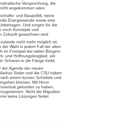
demokratische Versprechung, die
 nicht angekommen wäre.
tschafts- und Baupolitik, keine
ternde Energiewende sowie eine
 Unbehagen. Und sorgen für die
m noch Konzepte und
r Zukunft gewachsen sind.
rzulande nicht mehr möglich ist,
 der Wahl in jedem Fall der alten
 im Freistaat bei vielen Bürgern
ht- und Hoffnungslosigkeit, ein
 Scharen in die Fänge treibt.
uf der Agenda der neuen
s: Markus Söder und die CSU haben
nach einem kurzen Schütteln und
ergehen können. Mit Horst
nsverlust gefunden zu haben,
rzugewinnen. Nicht die Migration
bleme keine Lösungen findet.