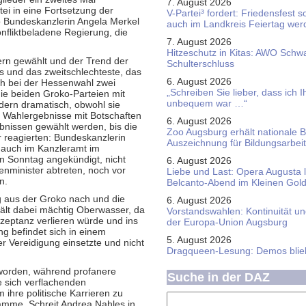
7. August 2026
ei in eine Fortsetzung der
V-Partei­³ fordert: Friedens­fest 
 Bundeskanzlerin Angela Merkel
auch im Land­kreis Feier­tag we
onfliktbeladene Regierung, die
7. August 2026
Hitzeschutz in Kitas: AWO Schw
ern gewählt und der Trend der
Schulterschluss
s und das zweitschlechteste, das
6. August 2026
ich bei der Hessenwahl zwei
„Schreiben Sie lieber, dass ich 
ie beiden Groko-Parteien mit
unbequem war …“
ndern dramatisch, obwohl sie
. Wahlergebnisse mit Botschaften
6. August 2026
ebnissen gewählt werden, bis die
Zoo Augsburg erhält nationale 
r reagierten: Bundeskanzlerin
Auszeichnung für Bildungsarbeit
h auch im Kanzleramt im
n Sonntag angekündigt, nicht
6. August 2026
enminister abtreten, noch vor
Liebe und Last: Opera Augusta 
n.
Belcanto-Abend im Kleinen Gol
g aus der Groko nach und die
6. August 2026
hält dabei mächtig Oberwasser, da
Vorstandswahlen: Kontinuität u
zeptanz verlieren würde und ins
der Europa-Union Augsburg
g befindet sich in einem
5. August 2026
er Vereidigung einsetzte und nicht
Dragqueen-Lesung: Demos bliebe
 worden, während profanere
Suche in der DAZ
e sich verflachenden
m ihre politische Karrieren zu
amme. Schreit Andrea Nahles in