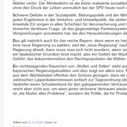
Wähler verlor. Der Mindestlohn ist die letzte realisierte sozial
ohne den Druck der Linken vermutlich bei der SPD heute noch
S
chwere Defizite in der Sozialpolitik, Bildungspolitik und der Wir
guten Ergebnisse in der Verkehrs- und Umweltpolitik, die stot
kriselnde EU sorgen in allen Schichten für Verunsicherung und
immerhin denkbare Frage, ob das gegenwärtige Parteiensyste
Versprechungen anzubieten hat, die den Herausforderungen de
D
as gilt natürlich auch für das reiche Bayern, denn wenn es hie
eine neue Regierung zu wählen, weil die „neue Regierung“ nach
Regierung ähnelt, dann muss man sich nicht wundern, wenn sich
ein fatalistischer Grundton breit macht, also ein Gefühl der Mac
Gefühl, das bekanntermaßen den Rechtspopulisten die Wähler in
E
in nichtssagendes Rauschen von „Wollen und Sollen“ steht a
bayerischen Regierungskoalition und dies zeigt vor allem ein
aus dem Wahldebakel offenbar den Schluss gezogen, dass sie 
zahlreich
en Lippenbekenntnissen einfach zur Tagesordnung üb
Seehofer einen Schuldenbock für den galoppierenden Vertraue
reicht aber nicht aus, um eben jenes verlorene Vertrauen wiede
ist „die Mutter aller Probleme“, sondern die Politik, die für Pro
Artikel vom
12.11.2018
| Autor: sz