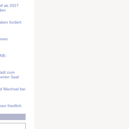
soll ab 2027
rden
aben fordert
Ihnen
BNE-
lädt zum
denen Saal
nd Wechsel bei
n friedlich