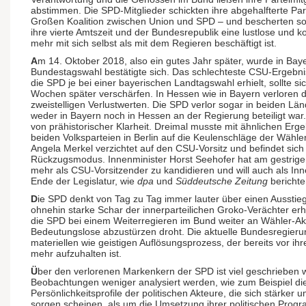
abstimmen. Die SPD-Mitglieder schickten ihre abgehalfterte Part
Großen Koalition zwischen Union und SPD – und bescherten so
ihre vierte Amtszeit und der Bundesrepublik eine lustlose und k
mehr mit sich selbst als mit dem Regieren beschäftigt ist.
A
m 14. Oktober 2018, also ein gutes Jahr später, wurde in Bay
Bundestagswahl bestätigte sich. Das schlechteste CSU-Ergebni
die SPD je bei einer bayerischen Landtagswahl erhielt, sollte s
Wochen später verschärfen. In Hessen wie in Bayern verloren d
zweistelligen Verlustwerten. Die SPD verlor sogar in beiden Lä
weder in Bayern noch in Hessen an der Regierung beteiligt war
von prähistorischer Klarheit. Dreimal musste mit ähnlichen Erg
beiden Volksparteien in Berlin auf die Keulenschläge der Wähle
Angela Merkel verzichtet auf den CSU-Vorsitz und befindet sic
Rückzugsmodus. Innenminister Horst Seehofer hat am gestrige
mehr als CSU-Vorsitzender zu kandidieren und will auch als Inn
Ende der Legislatur, wie
dpa
und
Süddeutsche Zeitung
berichte
D
ie SPD denkt von Tag zu Tag immer lauter über einen Ausstie
ohnehin starke Schar der innerparteilichen Groko-Verächter er
die SPD bei einem Weiterregieren im Bund weiter an Wähler-Ak
Bedeutungslose abzustürzen droht. Die aktuelle Bundesregierun
materiellen wie geistigen Auflösungsprozess, der bereits vor ihr
mehr aufzuhalten ist.
Ü
ber den verlorenen Markenkern der SPD ist viel geschrieben
Beobachtungen weniger analysiert werden, wie zum Beispiel di
Persönlichkeitsprofile der politischen Akteure, die sich stärker u
sorgen scheinen, als um die Umsetzung ihrer politischen Progr