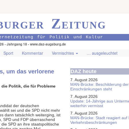
burger Zeitung
ernetzeitung für Politik und Kultur
026 - Jahrgang 18 - www.daz-augsburg.de
Sport
Kommentar
Vermischtes
… ausgeleuchtet
s, um das verlorene
DAZ heute
7. August 2026
MAN-Brücke: Beschilderung der
 die Politik, die für Probleme
Einschränkungen steht
7. August 2026
Update: 14-Jährige aus Unterme
andidat der deutschen
weiterhin vermisst
ewählt sei und die SPD nicht mehr
7. August 2026
 dann tatsächlich weiterging, ist
MAN-Brücke: Stadt reagiert auf
on, SPD und FDP überraschend
Verkehrsbeschränkungen
 die SPD an ihre staatspolitische
lieder ein zweites Mal