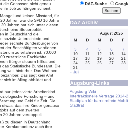
st die Genossen nicht genau
DAZ-Suche
Googl
e ihr Job zu hängen scheint.
Suchen
 Mangel und keinen Misstand, für
 20 Jahren war die SPD 16 Jahre
DAZ Archiv
20 Jahren hat sich unter diesen
urch eine Steuerpolitik
August 2026
en in Deutschland die
nde soziale Unterschiede und
M
D
M
D
F
t jeder sechste Bundesbürger von
ent der Beschäftigten verdienen
3
4
5
6
7
isterium zu erfahren ist. 70.000
10
11
12
13
14
000 zusätzliche Fachkräfte
17
18
19
20
21
onen Bürger steuern hilflos und
24
25
26
27
28
ls das Statistische Bundesamt. Die
31
ung weit hinterher. Das Wohnen
« Juli
 bezahlbar. Das sagt kein Amt
r sich im Alltag abbildet und
Augsburg-Links
Augsburg-Wiki
d nur jedes vierte Arbeiterkind
Interfraktionelle Verträge 2014-
e soziologische Forschung – und
Stadtplan für barrierefreie Mobili
Beratung und Geld für Zeit. Die
Stadtrat
h etwas, das ihre Kinder genauso
itjobs auf dem zweiten
n 20 Jahren verdoppelt.
aß zu diesen in Deutschland
rer Kernkompetenz auch ihre