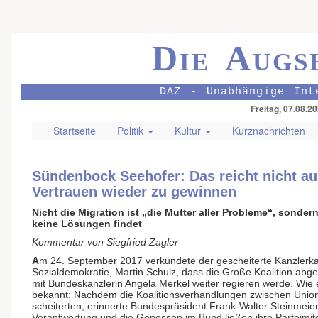
Die Augs
DAZ - Unabhängige Int
Freitag, 07.08.2
Startseite
Politik
Kultur
Kurznachrichten
Sündenbock Seehofer: Das reicht nicht au
Vertrauen wieder zu gewinnen
Nicht die Migration ist „die Mutter aller Probleme“, sondern
keine Lösungen findet
Kommentar von Siegfried Zagler
A
m 24. September 2017 verkündete der gescheiterte Kanzlerk
Sozialdemokratie, Martin Schulz, dass die Große Koalition abg
mit Bundeskanzlerin Angela Merkel weiter regieren werde. Wie es
bekannt: Nachdem die Koalitionsverhandlungen zwischen Uni
scheiterten, erinnerte Bundespräsident Frank-Walter Steinmeier
Verantwortung und die Genossen im Bund ließen ihre Parteimitg