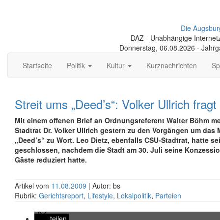
Die Augsbur
DAZ - Unabhängige Internetze
Donnerstag, 06.08.2026 - Jahr
Startseite
Politik
Kultur
Kurznachrichten
Sp
Streit ums „Deed’s“: Volker Ullrich frag
Mit einem offenen Brief an Ordnungsreferent Walter Böhm me
Stadtrat Dr. Volker Ullrich gestern zu den Vorgängen um das
„Deed’s“ zu Wort. Leo Dietz, ebenfalls CSU-Stadtrat, hatte se
geschlossen, nachdem die Stadt am 30. Juli seine Konzessio
Gäste reduziert hatte.
Artikel vom
11.08.2009
| Autor: bs
Rubrik:
Gerichtsreport
,
Lifestyle
,
Lokalpolitik
,
Parteien
teilen