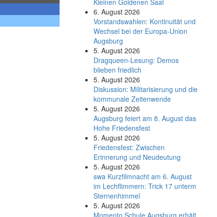
Kleinen Goldenen Saal
6. August 2026
Vorstandswahlen: Kontinuität und
Wechsel bei der Europa-Union
Augsburg
5. August 2026
Dragqueen-Lesung: Demos
blieben friedlich
5. August 2026
Diskussion: Mi­li­ta­ri­sie­rung und die
kommunale Zeitenwende
5. August 2026
Augsburg feiert am 8. August das
Hohe Friedensfest
5. August 2026
Friedensfest: Zwischen
Erinnerung und Neudeutung
5. August 2026
swa Kurz­film­nacht am 6. August
im Lech­flim­mern: Trick 17 unterm
Sternen­himmel
5. August 2026
Momento Schule Augsburg erhält