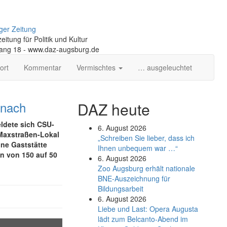
ger Zeitung
itung für Politik und Kultur
gang 18 - www.daz-augsburg.de
ort
Kommentar
Vermischtes
… ausgeleuchtet
t nach
DAZ heute
ldete sich CSU-
6. August 2026
 Maxstraßen-Lokal
„Schreiben Sie lieber, dass ich
ine Gaststätte
Ihnen unbequem war …“
n von 150 auf 50
6. August 2026
Zoo Augsburg erhält nationale
BNE-Auszeichnung für
Bildungsarbeit
6. August 2026
Liebe und Last: Opera Augusta
lädt zum Belcanto-Abend im