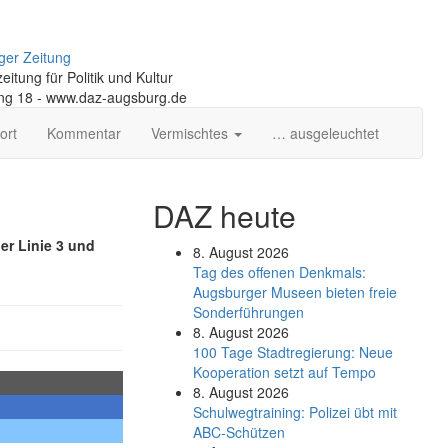
ger Zeitung
itung für Politik und Kultur
ng 18 - www.daz-augsburg.de
ort
Kommentar
Vermischtes
… ausgeleuchtet
DAZ heute
er Linie 3 und
8. August 2026
Tag des offenen Denkmals:
Augsburger Museen bieten freie
Sonderführungen
8. August 2026
100 Tage Stadtregierung: Neue
Kooperation setzt auf Tempo
8. August 2026
Schul­weg­trai­ning: Poli­zei übt mit
ABC-Schüt­zen