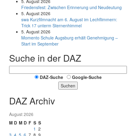
5. August 2026
Friedensfest: Zwischen Erinnerung und Neudeutung
5. August 2026
swa Kurz­film­nacht am 6. August im Lech­flim­mern:
Trick 17 unterm Sternen­himmel
5. August 2026
Momento Schule Augsburg erhält Genehmigung –
Start im September
Suche in der DAZ
DAZ-Suche
Google-Suche
Suchen
DAZ Archiv
August 2026
M
D
M
D
F
S
S
1
2
3
4
5
6
7
8
9