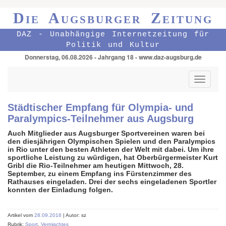
Die Augsburger Zeitung
DAZ - Unabhängige Internetzeitung für
Politik und Kultur
Donnerstag, 06.08.2026 - Jahrgang 18 - www.daz-augsburg.de
Toggle
navigati
Städtischer Empfang für Olympia- und
Paralympics-Teilnehmer aus Augsburg
Auch Mitglieder aus Augsburger Sportvereinen waren bei
den diesjährigen Olympischen Spielen und den Paralympics
in Rio unter den besten Athleten der Welt mit dabei. Um ihre
sportliche Leistung zu würdigen, hat Oberbürgermeister Kurt
Gribl die Rio-Teilnehmer am heutigen Mittwoch, 28.
September, zu einem Empfang ins Fürstenzimmer des
Rathauses eingeladen. Drei der sechs eingeladenen Sportler
konnten der Einladung folgen.
Artikel vom
28.09.2016
| Autor: sz
Rubrik:
Sport
,
Vermischtes