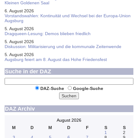
Kleinen Goldenen Saal
6. August 2026
Vorstandswahlen: Kontinuität und Wechsel bei der Europa-Union
Augsburg
5. August 2026
Dragqueen-Lesung: Demos blieben friedlich
5. August 2026
Diskussion: Mi­li­ta­ri­sie­rung und die kommunale Zeitenwende
5. August 2026
Augsburg feiert am 8. August das Hohe Friedensfest
Suche in der DAZ
DAZ-Suche
Google-Suche
Suchen
DAZ Archiv
August 2026
M
D
M
D
F
S
S
1
2
3
4
5
6
7
8
9