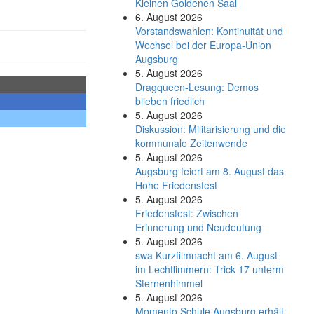
Kleinen Goldenen Saal
6. August 2026
Vorstandswahlen: Kontinuität und
Wechsel bei der Europa-Union
Augsburg
5. August 2026
Dragqueen-Lesung: Demos
blieben friedlich
5. August 2026
Diskussion: Mi­li­ta­ri­sie­rung und die
kommunale Zeitenwende
5. August 2026
Augsburg feiert am 8. August das
Hohe Friedensfest
5. August 2026
Friedensfest: Zwischen
Erinnerung und Neudeutung
5. August 2026
swa Kurz­film­nacht am 6. August
im Lech­flim­mern: Trick 17 unterm
Sternen­himmel
5. August 2026
Momento Schule Augsburg erhält