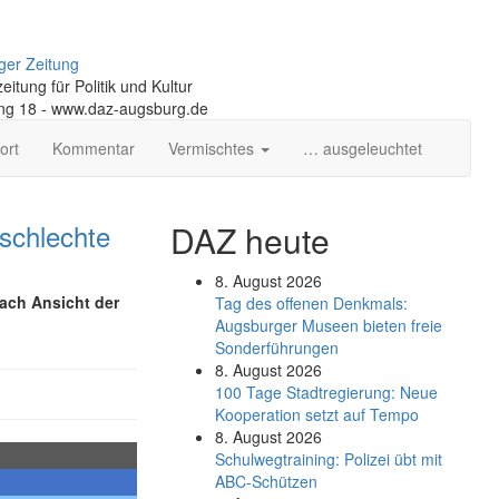
ger Zeitung
itung für Politik und Kultur
ng 18 - www.daz-augsburg.de
ort
Kommentar
Vermischtes
… ausgeleuchtet
schlechte
DAZ heute
8. August 2026
ach Ansicht der
Tag des offenen Denkmals:
Augsburger Museen bieten freie
Sonderführungen
8. August 2026
100 Tage Stadtregierung: Neue
Kooperation setzt auf Tempo
8. August 2026
Schul­weg­trai­ning: Poli­zei übt mit
ABC-Schüt­zen