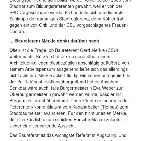
Stadtrat zum Bildungsreferenten gewählt, weil er von der
SPD vorgeschlagen wurde. Es handelte sich um die erste
Schlappe der damaligen Stadtregierung, denn Köhler trat
gegen ein von Gribl und der CSU vorgeschlagenes Frauen-
Duo an.
… Baureferent Merkle denkt darüber nach
O
ffen ist die Frage, ob Baureferent Gerd Merkle (CSU)
weitermacht. Kürzlich hat er sich gegenüber einem
Architektenkollegen diesbezüglich abschlägig geäußert. Von
seinem Arbeitspensum ausgehend ließe sich das allerdings
nicht ableiten. Merkle ackert fleißig wie immer und genießt in
der Politik längst fraktionsübergreifend hohes Ansehen.
Denkbar wäre auch, falls Bürgermeisterin Eva Weber zur
Oberbürgermeisterin gewählt werden würde, dass er ihr
Bürgermeisteramt übernimmt. Dann könnte er innerhalb der
Referenten-Nomenklatura vom Kanalarbeiter (Tiefbau) zum
Stadtbaumeister avancieren. Für den nicht uneitlen Merkle,
der sich kürzlich einen schicken Porsche Macan zulegte,
sicher eine verlockende Aussicht.
D
as Baureferat ist das wichtigste Referat in Augsburg. Und