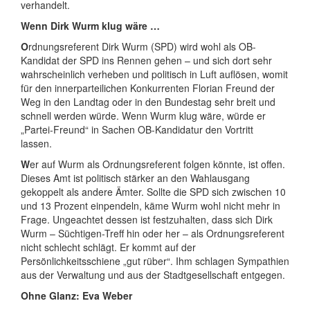
verhandelt.
Wenn Dirk Wurm klug wäre …
O
rdnungsreferent Dirk Wurm (SPD) wird wohl als OB-
Kandidat der SPD ins Rennen gehen – und sich dort sehr
wahrscheinlich verheben und politisch in Luft auflösen, womit
für den innerparteilichen Konkurrenten Florian Freund der
Weg in den Landtag oder in den Bundestag sehr breit und
schnell werden würde. Wenn Wurm klug wäre, würde er
„Partei-Freund“ in Sachen OB-Kandidatur den Vortritt
lassen.
W
er auf Wurm als Ordnungsreferent folgen könnte, ist offen.
Dieses Amt ist politisch stärker an den Wahlausgang
gekoppelt als andere Ämter. Sollte die SPD sich zwischen 10
und 13 Prozent einpendeln, käme Wurm wohl nicht mehr in
Frage. Ungeachtet dessen ist festzuhalten, dass sich Dirk
Wurm – Süchtigen-Treff hin oder
her – als Ordnungsreferent
nicht schlecht schlägt. Er kommt auf der
Persönlichkeitsschiene „gut rüber“. Ihm schlagen Sympathien
aus der Verwaltung und aus der Stadtgesellschaft entgegen.
Ohne Glanz: Eva Weber