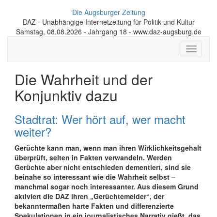
Die Augsburger Zeitung
DAZ - Unabhängige Internetzeitung für Politik und Kultur
Samstag, 08.08.2026 - Jahrgang 18 - www.daz-augsburg.de
Toggle
navigati
Die Wahrheit und der
Konjunktiv dazu
Stadtrat: Wer hört auf, wer macht
weiter?
Gerüchte kann man, wenn man ihren Wirklichkeitsgehalt
überprüft, selten in Fakten verwandeln. Werden
Gerüchte aber nicht entschieden dementiert, sind sie
beinahe so interessant wie die Wahrheit selbst –
manchmal sogar noch interessanter. Aus diesem Grund
aktiviert die DAZ ihren „Gerüchtemelder“, der
bekanntermaßen harte Fakten und differenzierte
Spekulationen in ein journalistisches Narrativ gießt, das