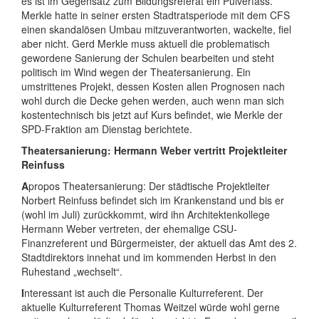
es ist im Gegensatz zum Bildungsreferat ein Pulverfass.
Merkle hatte in seiner ersten Stadtratsperiode mit dem CFS
einen skandalösen Umbau mitzuverantworten, wackelte, fiel
aber nicht. Gerd Merkle muss aktuell die problematisch
gewordene Sanierung der Schulen bearbeiten und steht
politisch im Wind wegen der Theatersanierung. Ein
umstrittenes Projekt, dessen Kosten allen Prognosen nach
wohl durch die Decke gehen werden, auch wenn man sich
kostentechnisch bis jetzt auf Kurs befindet, wie Merkle der
SPD-Fraktion am Dienstag berichtete.
Theatersanierung: Hermann Weber vertritt Projektleiter
Reinfuss
A
propos Theatersanierung: Der städtische Projektleiter
Norbert Reinfuss befindet sich im Krankenstand und bis er
(wohl im Juli) zurückkommt, wird ihn Architektenkollege
Hermann Weber vertreten, der ehemalige CSU-
Finanzreferent und Bürgermeister, der aktuell das Amt des 2.
Stadtdirektors innehat und im kommenden Herbst in den
Ruhestand „wechselt“.
I
nteressant ist auch die Personalie Kulturreferent. Der
aktuelle Kulturreferent Thomas Weitzel würde wohl gerne