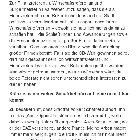
Z
ur Finanzreferentin, Wirtschaftsreferentin und
Bürgermeisterin Eva Weber ist zu sagen, dass sie als
Finanzreferentin den Rekordschuldenstand der Stadt
politisch zu verantworten hat. Ist zu sagen, dass ihr als
Wirtschaftsreferentin – obwohl sie natürlich nichts damit zu
schaffen hat – die Schließungen und Abwanderungen sowie
die Personalreduzierungen großer Firmen keinen Glanz
verleihen. Glanzlos auch ihre Bilanz, was die Ansiedlung
großer Firmen betrifft. Falls sie die OB-Wahl gewinnen sollte,
darf man gespannt sein, ob Wirtschaftsreferat und
Finanzreferat wieder von zwei Referenten geführt werden,
also wieder getrennt werden, was zu wünschen wäre, da
beide Referate nicht selten unterschiedlichen Interessen zu
dienen haben.
Kränzle macht weiter, Schaftitel hört auf, eine neue Liste
kommt
Z
u bedauern ist, dass Stadtrat Volker Schafitel aufhört. Ihn
hat das „Amt“ Oppositionsführer deshalb zermürbt, weil er
dabei zu wenig Unterstützung erhielt. Auch Schafitel hat, wie
er der DAZ versicherte, andere Pläne: „Meine Arbeit macht
immer mehr Vergnügen, die Politik muss ich mir nicht mehr