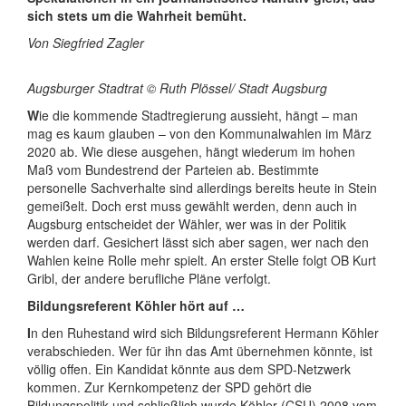
sich stets um die Wahrheit bemüht.
Von Siegfried Zagler
Augsburger Stadtrat © Ruth Plössel/ Stadt Augsburg
W
ie die kommende Stadtregierung aussieht, hängt – man
mag es kaum glauben – von den Kommunalwahlen im März
2020 ab. Wie diese ausgehen, hängt wiederum im hohen
Maß vom Bundestrend der Parteien ab. Bestimmte
personelle Sachverhalte sind allerdings bereits heute in Stein
gemeißelt. Doch erst muss gewählt werden, denn auch in
Augsburg entscheidet der Wähler, wer was in der Politik
werden darf. Gesichert lässt sich aber sagen, wer nach den
Wahlen keine Rolle mehr spielt. An erster Stelle folgt OB Kurt
Gribl, der andere berufliche Pläne verfolgt.
Bildungsreferent Köhler hört auf …
I
n den Ruhestand wird sich Bildungsreferent Hermann Köhler
verabschieden. Wer für ihn das Amt übernehmen könnte, ist
völlig offen. Ein Kandidat könnte aus dem SPD-Netzwerk
kommen. Zur Kernkompetenz der SPD gehört die
Bildungspolitik und schließlich wurde Köhler (CSU) 2008 vom