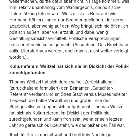
weitermachen, dürfte dafür aber nicht in Frage kommen, weil
ihm, relativ unabhängig vom Wahlergebnis, die politische
Unterstützung fehlen wird. Weitzel ist als Referent (wie
Hermann Köhler) immer nur Beamter geblieben, der gerne
abarbeitet, aber wenig auf den Weg bringt, sich nie öffentlich
politisch äußert, aber viel erzählt, und dabei wenig
Gestaltungsabsicht vermittelt. Politische Versprechungen
hatte er ohnehin keine gemacht (Ausnahme: Das Brechthaus
sollte Literaturhaus werden, doch das ist
nicht weiter verfolgt
worden.).
Kulturreferent Weitzel hat sich nie im Dickicht der Politik
zurechtgefunden
T
homas Weitzel hat sich durch seine „Zurückhaltung“
(zurückhaltend formuliert) den Beinamen „Gutachter-
Referent“ verdient und im Streit Stadt versus Museumsleiter
Trepesch die halbe Verwaltung und große Teile der
Stadtgesellschaft gegen sich aufgebracht. Thomas Weitzel
hat sich als Kulturreferent im Dickicht der Politik nie
zurechtgefunden und kann froh sein, wenn er sein letztes
Jahr so geräuschlos übersteht, wie das bisher der Fall war.
A
uch für ihn ist derzeit weit und breit kein Nachfolger