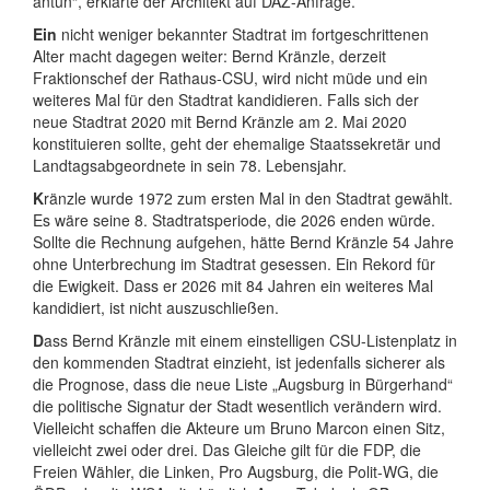
antun“, erklärte der Architekt auf DAZ-Anfrage.
Ein
nicht weniger bekannter Stadtrat im fortgeschrittenen
Alter macht dagegen weiter: Bernd Kränzle, derzeit
Fraktionschef der Rathaus-CSU, wird nicht müde und ein
weiteres Mal für den Stadtrat kandidieren. Falls sich der
neue Stadtrat 2020 mit Bernd Kränzle am 2. Mai 2020
konstituieren sollte, geht der ehemalige Staatssekretär und
Landtagsabgeordnete in sein 78. Lebensjahr.
K
ränzle wurde 1972 zum ersten Mal in den Stadtrat gewählt.
Es wäre seine 8. Stadtratsperiode, die 2026 enden würde.
Sollte die Rechnung aufgehen, hätte Bernd Kränzle 54 Jahre
ohne Unterbrechung im Stadtrat gesessen. Ein Rekord für
die Ewigkeit. Dass er 2026 mit 84 Jahren ein weiteres Mal
kandidiert, ist nicht auszuschließen.
D
ass Bernd Kränzle mit einem einstelligen CSU-Listenplatz in
den kommenden Stadtrat einzieht, ist jedenfalls sicherer als
die Prognose, dass die neue Liste „Augsburg in Bürgerhand“
die politische Signatur der Stadt wesentlich verändern wird.
Vielleicht schaffen die Akteure um Bruno Marcon einen Sitz,
vielleicht zwei oder drei. Das Gleiche gilt für die FDP, die
Freien Wähler, die Linken, Pro Augsburg, die Polit-WG, die