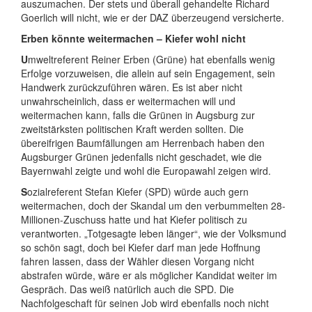
auszumachen. Der stets und überall gehandelte Richard
Goerlich will nicht, wie er der DAZ überzeugend versicherte.
Erben könnte weitermachen – Kiefer wohl nicht
U
mweltreferent Reiner Erben (Grüne) hat ebenfalls wenig
Erfolge vorzuweisen, die allein auf sein Engagement, sein
Handwerk zurückzuführen wären. Es ist aber nicht
unwahrscheinlich, dass er weitermachen will und
weitermachen kann, falls die Grünen in Augsburg zur
zweitstärksten politischen Kraft werden sollten. Die
übereifrigen Baumfällungen am Herrenbach haben den
Augsburger Grünen jedenfalls nicht geschadet, wie die
Bayernwahl zeigte und wohl die Europawahl zeigen wird.
S
ozialreferent Stefan Kiefer (SPD) würde auch gern
weitermachen, doch der Skandal um den verbummelten 28-
Millionen-Zuschuss hatte und hat Kiefer politisch zu
verantworten. „Totgesagte leben länger“, wie der Volksmund
so schön sagt, doch bei Kiefer darf man jede Hoffnung
fahren lassen, dass der Wähler diesen Vorgang nicht
abstrafen würde, wäre er als möglicher Kandidat weiter im
Gespräch. Das weiß natürlich auch die SPD. Die
Nachfolgeschaft für seinen Job wird ebenfalls noch nicht