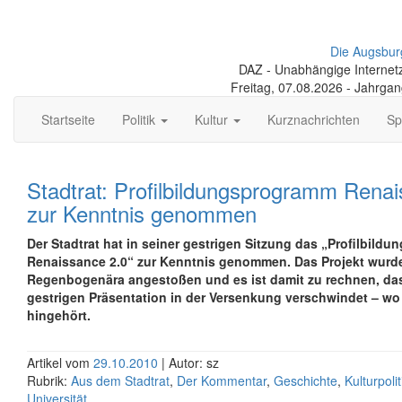
Die Augsbur
DAZ - Unabhängige Internetze
Freitag, 07.08.2026 - Jahrga
Startseite
Politik
Kultur
Kurznachrichten
Sp
Stadtrat: Profilbildungsprogramm Rena
zur Kenntnis genommen
Der Stadtrat hat in seiner gestrigen Sitzung das „Profilbild
Renaissance 2.0“ zur Kenntnis genommen. Das Projekt wurde
Regenbogenära angestoßen und es ist damit zu rechnen, da
gestrigen Präsentation in der Versenkung verschwindet – wo
hingehört.
Artikel vom
29.10.2010
| Autor: sz
Rubrik:
Aus dem Stadtrat
,
Der Kommentar
,
Geschichte
,
Kulturpolit
Universität