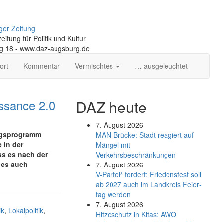
ger Zeitung
itung für Politik und Kultur
ng 18 - www.daz-augsburg.de
ort
Kommentar
Vermischtes
… ausgeleuchtet
issance 2.0
DAZ heute
7. August 2026
ungsprogramm
MAN-Brücke: Stadt reagiert auf
 in der
Mängel mit
ss es nach der
Verkehrsbeschränkungen
 es auch
7. August 2026
V-Partei­³ fordert: Friedens­fest soll
ab 2027 auch im Land­kreis Feier­
tag werden
7. August 2026
ik
,
Lokalpolitik
,
Hitzeschutz in Kitas: AWO