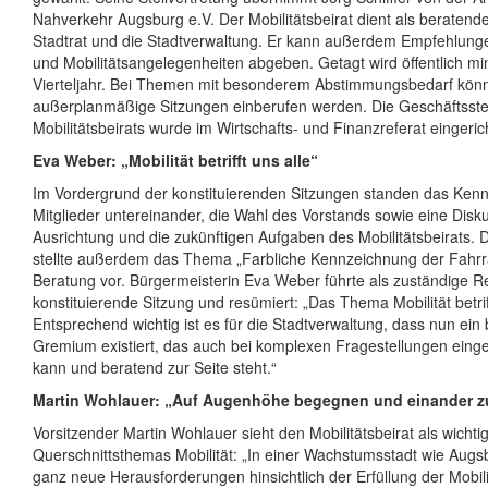
Nahverkehr Augsburg e.V. Der Mobilitätsbeirat dient als beraten
Stadtrat und die Stadtverwaltung. Er kann außerdem Empfehlung
und Mobilitätsangelegenheiten abgeben. Getagt wird öffentlich m
Vierteljahr. Bei Themen mit besonderem Abstimmungsbedarf kön
außerplanmäßige Sitzungen einberufen werden. Die Geschäftsste
Mobilitätsbeirats wurde im Wirtschafts- und Finanzreferat eingeric
Eva Weber: „Mobilität betrifft uns alle“
Im Vordergrund der konstituierenden Sitzungen standen das Ken
Mitglieder untereinander, die Wahl des Vorstands sowie eine Disk
Ausrichtung und die zukünftigen Aufgaben des Mobilitätsbeirats.
stellte außerdem das Thema „Farbliche Kennzeichnung der Fahr
Beratung vor. Bürgermeisterin Eva Weber führte als zuständige Re
konstituierende Sitzung und resümiert: „Das Thema Mobilität betriff
Entsprechend wichtig ist es für die Stadtverwaltung, dass nun ein b
Gremium existiert, das auch bei komplexen Fragestellungen ein
kann und beratend zur Seite steht.“
Martin Wohlauer: „Auf Augenhöhe begegnen und einander z
Vorsitzender Martin Wohlauer sieht den Mobilitätsbeirat als wicht
Querschnittsthemas Mobilität: „In einer Wachstumsstadt wie Augs
ganz neue Herausforderungen hinsichtlich der Erfüllung der Mobil