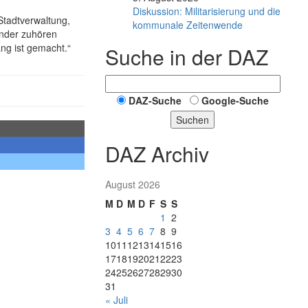
Diskussion: Mi­li­ta­ri­sie­rung und die
Stadtverwaltung,
kommunale Zeitenwende
nder zuhören
ang ist gemacht.“
Suche in der DAZ
DAZ-Suche
Google-Suche
Suchen
DAZ Archiv
August 2026
M
D
M
D
F
S
S
1
2
3
4
5
6
7
8
9
10
11
12
13
14
15
16
17
18
19
20
21
22
23
24
25
26
27
28
29
30
31
« Juli