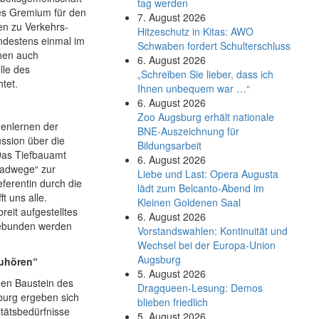
tag werden
des Gremium für den
7. August 2026
en zu Verkehrs-
Hitzeschutz in Kitas: AWO
indestens einmal im
Schwaben fordert Schulterschluss
nen auch
6. August 2026
lle des
„Schreiben Sie lieber, dass ich
htet.
Ihnen unbequem war …“
6. August 2026
Zoo Augsburg erhält nationale
nenlernen der
BNE-Auszeichnung für
ussion über die
Bildungsarbeit
 Das Tiefbauamt
6. August 2026
radwege“ zur
Liebe und Last: Opera Augusta
ferentin durch die
lädt zum Belcanto-Abend im
t uns alle.
Kleinen Goldenen Saal
reit aufgestelltes
6. August 2026
gebunden werden
Vorstandswahlen: Kontinuität und
Wechsel bei der Europa-Union
Augsburg
uhören“
5. August 2026
igen Baustein des
Dragqueen-Lesung: Demos
burg ergeben sich
blieben friedlich
itätsbedürfnisse
5. August 2026