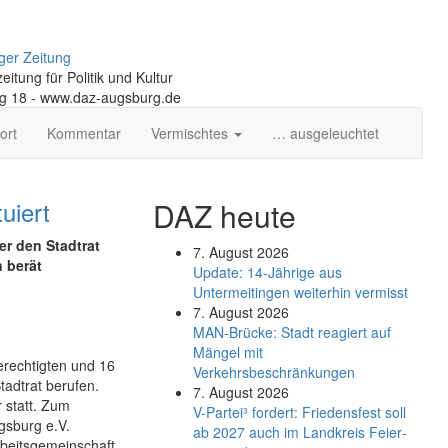
ger Zeitung
itung für Politik und Kultur
ng 18 - www.daz-augsburg.de
ort
Kommentar
Vermischtes
… ausgeleuchtet
tuiert
DAZ heute
er den Stadtrat
7. August 2026
n berät
Update: 14-Jährige aus
Untermeitingen weiterhin vermisst
7. August 2026
MAN-Brücke: Stadt reagiert auf
Mängel mit
erechtigten und 16
Verkehrsbeschränkungen
tadtrat berufen.
7. August 2026
 statt. Zum
V-Partei­³ fordert: Friedens­fest soll
gsburg e.V.
ab 2027 auch im Land­kreis Feier­
rbeitsgemeinschaft