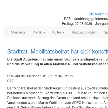
Die Augsbur
DAZ - Unabhängige Internetze
Freitag, 07.08.2026 - Jahrga
Startseite
Politik
Kultur
Kurznachrichten
Sp
Stadtrat: Mobilitätsbeirat hat sich konsti
Die Stadt Augsburg hat nun einen Sachverständigenbeirat, d
und die Verwaltung in allen Mobilitäts- und Verkehrsbelange
Stau auf der Meringer Str. Ein Politikum? ©
DAZ
D
er Mobilitätsbeirat der Stadt Augsburg besteht aus zwölf stimmb
beratenden Mitgliedern. Sie wurden bis 30. Juni 2023 durch den S
Die konstituierende Sitzung des Gremiums fand am 11. November
Vorsitzenden wurde Martin Wohlauer vom ADFC Kreisverband Au
gewählt. Seine Stellvertretung übernimmt Jörg Schiffler von der A