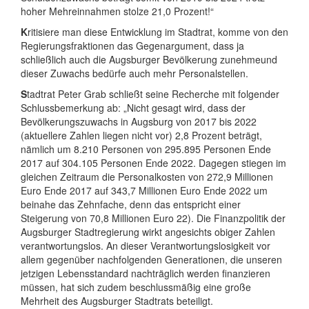
hoher Mehreinnahmen stolze 21,0 Prozent!“
K
ritisiere man diese Entwicklung im Stadtrat, komme von den
Regierungsfraktionen das Gegenargument, dass ja
schließlich auch die Augsburger Bevölkerung zunehmeund
dieser Zuwachs bedürfe auch mehr Personalstellen.
S
tadtrat Peter Grab schließt seine Recherche mit folgender
Schlussbemerkung ab: „Nicht gesagt wird, dass der
Bevölkerungszuwachs in Augsburg von 2017 bis 2022
(aktuellere Zahlen liegen nicht vor) 2,8 Prozent beträgt,
nämlich um 8.210 Personen von 295.895 Personen Ende
2017 auf 304.105 Personen Ende 2022. Dagegen stiegen im
gleichen Zeitraum die Personalkosten von 272,9 Millionen
Euro Ende 2017 auf 343,7 Millionen Euro Ende 2022 um
beinahe das Zehnfache, denn das entspricht einer
Steigerung von 70,8 Millionen Euro 22). Die Finanzpolitik der
Augsburger Stadtregierung wirkt angesichts obiger Zahlen
verantwortungslos. An dieser Verantwortungslosigkeit vor
allem gegenüber nachfolgenden Generationen, die unseren
jetzigen Lebensstandard nachträglich werden finanzieren
müssen, hat sich zudem beschlussmäßig eine große
Mehrheit des Augsburger Stadtrats beteiligt.