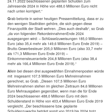
24.11.2022 beschlossenen geplanten Schulden zum
Jahresende 2024 in Höhe von 488,0 Millionen Euro nicht
nach unten korrigiert.“
G
rab betonte in seiner heutigen Pressemitteilung, dass er zu
den wenigen Stadträten gehöre, die sich gegen diese
Finanzpolitik der Stadt wehren. „Dies auch deshalb“, so Grab
„da von folgenden RekordeinnahmenEnde 2024
ausgegangen wird: – Schlüsselzuweisungen 185,0 Millionen
Euro (also 35,4 mehr als 149,6 Millionen Euro Ende 2019) –
Brutto-Gewerbesteuer 205,0 Millionen Euro (also 33,7 mehr
als 171,3 Millionen Euro Ende 2019) –
Einkommensteueranteile 204,8 Millionen Euro (also 38,4
mehr als 166,4 Millionen Euro Ende 2019).“
A
llein bei diesen drei ausgewählten Einnahmenposten würde
mit insgesamt 107,5 Millionen Euro Mehreinnahmen
gerechnet, so Grab. „Diesen 107,5 Millionen Euro
Mehreinnahmen stehen im gleichen Zeitraum 84,6 Millionen
Euro Mehrausgaben gegenüber, wenn man die für Ende
2024 beschlossenen 488,0 Millionen Euro mit dem
Schuldenstand in Höhe von 403,4 Millionen Euro Ende 2019
vergleicht. „Der beschlossene bzw. geplante
Schuldenzuwachs beträgt somit von 2019 bis 2024 trotz