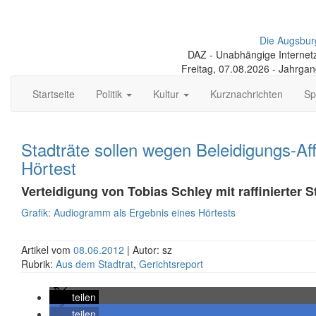
Die Augsbur
DAZ - Unabhängige Internetze
Freitag, 07.08.2026 - Jahrga
Startseite
Politik
Kultur
Kurznachrichten
Sp
Stadträte sollen wegen Beleidigungs-Af
Hörtest
Verteidigung von Tobias Schley mit raffinierter S
Grafik: Audiogramm als Ergebnis eines Hörtests
Artikel vom
08.06.2012
| Autor: sz
Rubrik:
Aus dem Stadtrat
,
Gerichtsreport
teilen
teilen