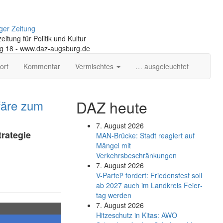
ger Zeitung
itung für Politik und Kultur
ng 18 - www.daz-augsburg.de
ort
Kommentar
Vermischtes
… ausgeleuchtet
färe zum
DAZ heute
7. August 2026
trategie
MAN-Brücke: Stadt reagiert auf
Mängel mit
Verkehrsbeschränkungen
7. August 2026
V-Partei­³ fordert: Friedens­fest soll
ab 2027 auch im Land­kreis Feier­
tag werden
7. August 2026
Hitzeschutz in Kitas: AWO